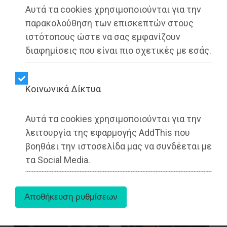
Αυτά τα cookies χρησιμοποιούνται για την
παρακολούθηση των επισκεπτών στους
ιστότοπους ώστε να σας εμφανίζουν
διαφημίσεις που είναι πιο σχετικές με εσάς.
Kοινωνικά Δίκτυα
Συναγερμός σήμανε λίγο μετά τα μεσάνυχτα του
Αυτά τα cookies χρησιμοποιούνται για την
Σαββάτου στο Κολωνάκι, καθώς SUV αυτοκίνητο
λειτουργία της εφαρμογής AddThis που
έπεσε στο εστιατόριο Brunello στη συμβολή των
βοηθάει την ιστοσελίδα μας να συνδέεται με
οδών Πατριάρχου Ιωακειμ και Λουκιανού.
τα Social Media.