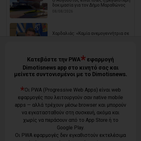
Ο Αύγουστος είναι ίσως η μεγαλύτερη
δοκιμασία για τον Δήμο Μαραθώνος
08/08/2026
Χαρδαλιάς: «Καμία ανεμογεννήτρια σε
καμένες εκτάσεις της Αττικής - Δεν θα
εγκριθεί καμία μελέτη»
08/08/2026
*
Κατεβάστε την PWA
εφαρμογή
Dimotisnews app στο κινητό σας και
μείνετε συντονισμένοι με το Dimotisnews.
Με τη συνδρομή του Δήμου Αθηναίων
βελτιώθηκε ο περιβάλλων χώρος της
Εθνικής Βιβλιοθήκης
*
Οι PWA (Progressive Web Apps) είναι web
08/08/2026
εφαρμογές που λειτουργούν σαν native mobile
apps — αλλά τρέχουν μέσω browser και μπορούν
Μπουρνούς: «Σχέδια Πόλης: Οι
να εγκατασταθούν στη συσκευή, ακόμα και
ευθύνες της διοίκησης Τσεβά στον
χωρίς να περάσουν από το App Store ή το
καθορισμό των τιμών μονάδας και οι
επιπτώσεις στην εισφορά σε χρήμα
Google Play.
των πολιτών»
Οι PWA εφαρμογές δεν εγκαθιστούν εκτελέσιμα
07/08/2026