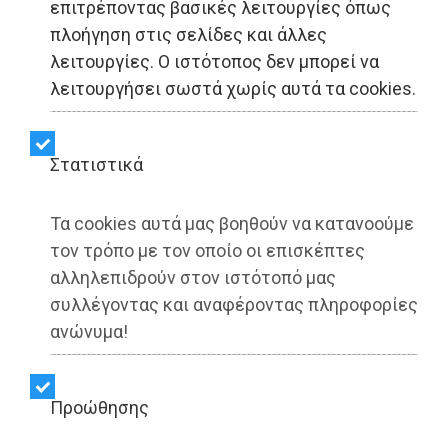
επιτρέποντας βασικές λειτουργίες όπως
ΕΙΔΗΣΕΙΣ - Αθήνα
πλοήγηση στις σελίδες και άλλες
λειτουργίες. Ο ιστότοπος δεν μπορεί να
Κολωνάκι: Τζιπ έπεσε σε
λειτουργήσει σωστά χωρίς αυτά τα cookies.
πεζούς έξω από
εστιατόριο (ΦΩΤΟ+video)
Στατιστικά
Τα cookies αυτά μας βοηθούν να κατανοούμε
Share:
τον τρόπο με τον οποίο οι επισκέπτες
αλληλεπιδρούν στον ιστότοπό μας
Dimotisnews | 13/07/2025 - 06:46
συλλέγοντας και αναφέροντας πληροφορίες
▶️ Ακούστε το κείμενο
ανώνυμα!
Προώθησης