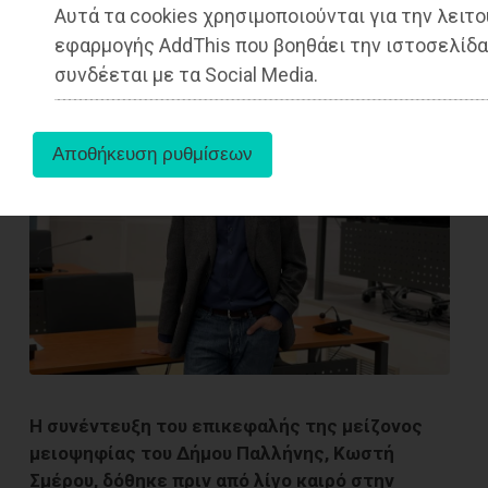
Αυτά τα cookies χρησιμοποιούνται για την λειτο
▶️ Ακούστε το κείμενο
εφαρμογής AddThis που βοηθάει την ιστοσελίδα
συνδέεται με τα Social Media.
Η συνέντευξη του επικεφαλής της μείζονος
μειοψηφίας του Δήμου Παλλήνης, Κωστή
Σμέρου, δόθηκε πριν από λίγο καιρό στην