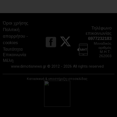
Αντιπεριφερειάρχες Αττικής
09/08/2026
Όροι χρήσης
Τηλέφωνο
Πολιτική
επικοινωνίας
απορρήτου -
6977232183
cookies
Μοναδικός
αριθμός
Ταυτότητα
Μ.Η.Τ.:
Επικοινωνία
262003
Μέλη
www.dimotisnews.gr © 2012 - 2026 All rights reserved
Κατασκευή & υποστήριξη ιστοσελίδας