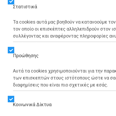
Στατιστικά
Τα cookies αυτά μας βοηθούν να κατανοούμε τον
ΑΥΤΟΔΙΟΙΚΗΣΗ - Παλλήνη
τον οποίο οι επισκέπτες αλληλεπιδρούν στον ι
Κωστής Σμέρος: «Έταξαν
συλλέγοντας και αναφέροντας πληροφορίες αν
τ' όνειρο και κατέληξαν
Προώθησης
στα δελτία τύπου μετά
μουσικής για το κλείσιμο
Αυτά τα cookies χρησιμοποιούνται για την παρ
των επισκεπτών στους ιστότοπους ώστε να σα
μιας λακκούβας» (video)
διαφημίσεις που είναι πιο σχετικές με εσάς.
Share:
Kοινωνικά Δίκτυα
Dimotisnews | 06/08/2025 - 21:32