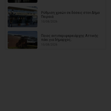
Ρύθμιση χρεών σε δόσεις στον Δήμο
Πειραιά
10/08/2026
Ποιος αντιπεριφερειάρχης Αττικής
πάει για δήμαρχος;
10/08/2026
Σε εγρήγορση ο Δήμος Φυλής λόγω
πολύ υψηλού κινδύνου πυρκαγιάς
09/08/2026
Νέος γύρος αντιπαράθεσης για τη...
συνάντηση Γεραπετρίτη με
Διαμαντοπούλου και Χριστοδουλάκη -
Η απάντηση του ΠΑΣΟΚ σε νέο
δημοσίευμα
09/08/2026
Χρήστος Θεοδωρόπουλος και
Λευτέρης Κοσμόπουλος, οι δύο νέοι