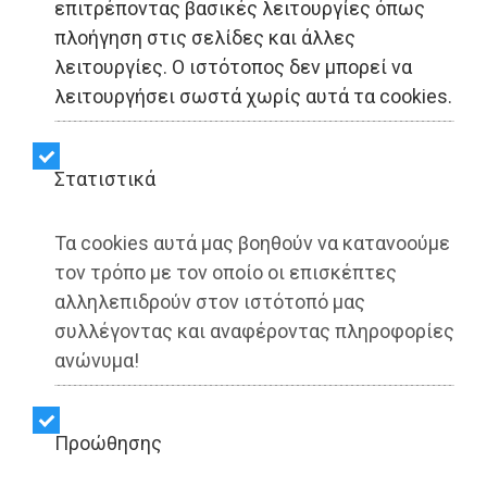
επιτρέποντας βασικές λειτουργίες όπως
πλοήγηση στις σελίδες και άλλες
λειτουργίες. Ο ιστότοπος δεν μπορεί να
ΑΥΤΟΔΙΟΙΚΗΣΗ - Παλλήνη
λειτουργήσει σωστά χωρίς αυτά τα cookies.
Κωστής Σμέρος: «Σινέ
Στατιστικά
Γέρακας: Το λουκέτο έχει
υπεύθυνους»
Τα cookies αυτά μας βοηθούν να κατανοούμε
τον τρόπο με τον οποίο οι επισκέπτες
αλληλεπιδρούν στον ιστότοπό μας
Share:
συλλέγοντας και αναφέροντας πληροφορίες
ανώνυμα!
Dimotisnews | 23/07/2025 - 23:44
▶️ Ακούστε το κείμενο
Προώθησης