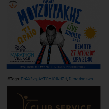
#Tags:
Παλλήνη
,
ΑΥΤΟΔΙΟΙΚΗΣΗ
,
Dimotisnews