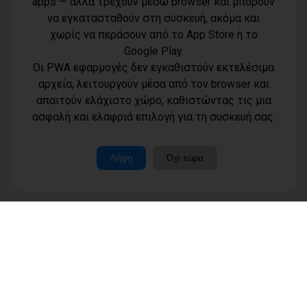
apps — αλλά τρέχουν μέσω browser και μπορούν
να εγκατασταθούν στη συσκευή, ακόμα και
χωρίς να περάσουν από το App Store ή το
Google Play.
Οι PWA εφαρμογές δεν εγκαθιστούν εκτελέσιμα
αρχεία, λειτουργούν μέσα από τον browser και
απαιτούν ελάχιστο χώρο, καθιστώντας τις μια
Όροι χρήσης
ασφαλή και ελαφριά επιλογή για τη συσκευή σας.
Τηλέφωνο
Πολιτική
επικοινωνίας
απορρήτου -
6977232183
cookies
Μοναδικός
Λήψη
Όχι τώρα
αριθμός
Ταυτότητα
Μ.Η.Τ.:
Επικοινωνία
262003
Μέλη
www.dimotisnews.gr © 2012 - 2026 All rights reserved
Κατασκευή & υποστήριξη ιστοσελίδας