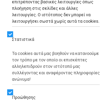
επιτρέποντας βασικές λειτουργίες όπως
πλοήγηση στις σελίδες και άλλες
ΕΙΔΗΣΕΙΣ - Αττική
λειτουργίες. Ο ιστότοπος δεν μπορεί να
λειτουργήσει σωστά χωρίς αυτά τα cookies.
Κυκλοφόρησε ο νέος -No
1.040- ΔΗΜΟΤΗΣ ΤΗΣ
Στατιστικά
ΑΤΤΙΚΗΣ (διαβάστε
Τα cookies αυτά μας βοηθούν να κατανοούμε
ηλεκτρονικά)
τον τρόπο με τον οποίο οι επισκέπτες
αλληλεπιδρούν στον ιστότοπό μας
συλλέγοντας και αναφέροντας πληροφορίες
Share:
ανώνυμα!
Dimotisnews | 19/07/2025 - 23:17
▶️ Ακούστε το κείμενο
Προώθησης