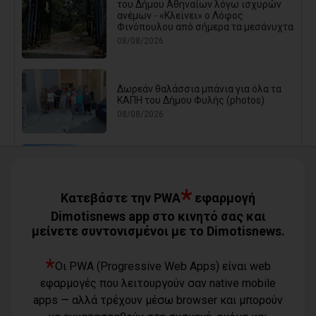
του Δήμου Αθηναίων λόγω ισχυρών
ανέμων - «Κλείνει» ο Λόφος
Φινόπουλου από σήμερα τα μεσάνυχτα
08/08/2026
Δωρεάν θαλάσσια μπάνια για όλα τα
ΚΑΠΗ του Δήμου Φυλής (photos)
08/08/2026
Ο Αύγουστος είναι ίσως η μεγαλύτερη
δοκιμασία για τον Δήμο Μαραθώνος
08/08/2026
*
Κατεβάστε την PWA
εφαρμογή
Dimotisnews app στο κινητό σας και
μείνετε συντονισμένοι με το Dimotisnews.
Χαρδαλιάς: «Καμία ανεμογεννήτρια σε
καμένες εκτάσεις της Αττικής - Δεν θα
εγκριθεί καμία μελέτη»
*
Οι PWA (Progressive Web Apps) είναι web
08/08/2026
εφαρμογές που λειτουργούν σαν native mobile
apps — αλλά τρέχουν μέσω browser και μπορούν