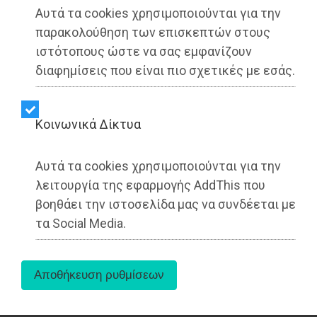
Αυτά τα cookies χρησιμοποιούνται για την
παρακολούθηση των επισκεπτών στους
ιστότοπους ώστε να σας εμφανίζουν
διαφημίσεις που είναι πιο σχετικές με εσάς.
Kοινωνικά Δίκτυα
Αυτά τα cookies χρησιμοποιούνται για την
Με αφορμή τη συζήτηση στο Δημοτικό
λειτουργία της εφαρμογής AddThis που
Συμβούλιο του Δήμου Ραφήνας-Πικερμίου στις
βοηθάει την ιστοσελίδα μας να συνδέεται με
29/5/2025
με θέμα την έγκριση του κανονισμού
τα Social Media.
παραχώρησης των σχολικών χώρων και τη
συνέχιση της σε ΜΚΔ και ΜΜΕ, απευθυνόμαστε
στους εργαζόμενους και τους κατοίκους της
Ραφήνας και του Πικερμίου σε σχέση με το
ζήτημα της αξιοποίησης των δημόσιων χώρων.