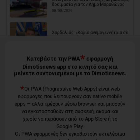
δοκιμασία για τον Δήμο Μαραθώνος
08/08/2026
Χαρδαλιάς: «Καμία ανεμογεννήτρια σε
καμένες εκτάσεις της Αττικής - Δεν θα
εγκριθεί καμία μελέτη»
08/08/2026
*
Κατεβάστε την PWA
εφαρμογή
Dimotisnews app στο κινητό σας και
μείνετε συντονισμένοι με το Dimotisnews.
Με τη συνδρομή του Δήμου Αθηναίων
βελτιώθηκε ο περιβάλλων χώρος της
Εθνικής Βιβλιοθήκης
*
Οι PWA (Progressive Web Apps) είναι web
08/08/2026
εφαρμογές που λειτουργούν σαν native mobile
apps — αλλά τρέχουν μέσω browser και μπορούν
Μπουρνούς: «Σχέδια Πόλης: Οι
να εγκατασταθούν στη συσκευή, ακόμα και
ευθύνες της διοίκησης Τσεβά στον
χωρίς να περάσουν από το App Store ή το
καθορισμό των τιμών μονάδας και οι
επιπτώσεις στην εισφορά σε χρήμα
Google Play.
των πολιτών»
Οι PWA εφαρμογές δεν εγκαθιστούν εκτελέσιμα
07/08/2026