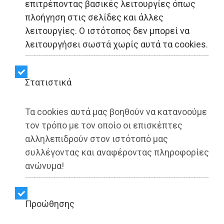
επιτρέποντας βασικές λειτουργίες όπως
Λ.Σ. Ραφήνας-Πικερμίου:
πλοήγηση στις σελίδες και άλλες
λειτουργίες. Ο ιστότοπος δεν μπορεί να
«Ποιοι ωφελούνται από
λειτουργήσει σωστά χωρίς αυτά τα cookies.
την απαγόρευση χρήσης
δημόσιων χώρων, όπως
Στατιστικά
τα σχολεία, από κόμματα
Τα cookies αυτά μας βοηθούν να κατανοούμε
και παρατάξεις»
τον τρόπο με τον οποίο οι επισκέπτες
αλληλεπιδρούν στον ιστότοπό μας
συλλέγοντας και αναφέροντας πληροφορίες
Share:
ανώνυμα!
Dimotisnews | 09/06/2025 - 21:38
Προώθησης
▶️ Ακούστε το κείμενο