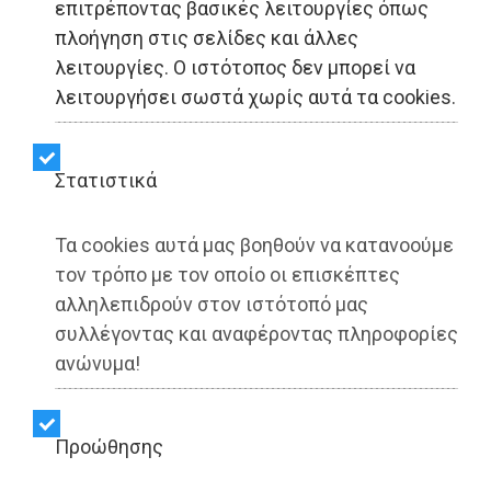
επιτρέποντας βασικές λειτουργίες όπως
Νίκος Χαρδαλιάς:
πλοήγηση στις σελίδες και άλλες
λειτουργίες. Ο ιστότοπος δεν μπορεί να
«Τιμάμε το έργο του
λειτουργήσει σωστά χωρίς αυτά τα cookies.
οικουμενικού Μίκη
Θεοδωράκη, του μεγάλου
Στατιστικά
συνθέτη, του αγωνιστή
Τα cookies αυτά μας βοηθούν να κατανοούμε
της δημοκρατίας, του
τον τρόπο με τον οποίο οι επισκέπτες
αλληλεπιδρούν στον ιστότοπό μας
παγκόσμιου Έλληνα»
συλλέγοντας και αναφέροντας πληροφορίες
ανώνυμα!
Share:
Προώθησης
Dimotisnews | 02/08/2025 - 13:36