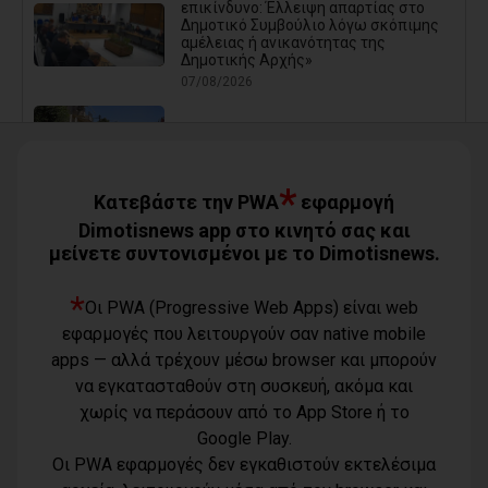
επικίνδυνο: Έλλειψη απαρτίας στο
Δημοτικό Συμβούλιο λόγω σκόπιμης
αμέλειας ή ανικανότητας της
Δημοτικής Αρχής»
07/08/2026
Καρράς για Διοίκηση Αηδόνη:
Παραμύθια και χάντρες προς
Ιθαγενείς... (photos)
*
07/08/2026
Κατεβάστε την PWA
εφαρμογή
Dimotisnews app στο κινητό σας και
μείνετε συντονισμένοι με το Dimotisnews.
Χάρης Δούκας: Η καλύτερή μου να
κατέβει για δήμαρχος ο Μπακογιάννης
(video)
*
Οι PWA (Progressive Web Apps) είναι web
07/08/2026
εφαρμογές που λειτουργούν σαν native mobile
Κέντρο Υγείας Νέας Μάκρης: Το
apps — αλλά τρέχουν μέσω browser και μπορούν
φυσικοθεραπευτήριο πρόκειται να
επαναλειτουργήσει στο άμεσο μέλλον
να εγκατασταθούν στη συσκευή, ακόμα και
07/08/2026
χωρίς να περάσουν από το App Store ή το
Google Play.
Μάτι σε πολεοδομική ομηρία: Οι
Οι PWA εφαρμογές δεν εγκαθιστούν εκτελέσιμα
περιουσίες πάγωσαν – Οι κάτοικοι
οργανώνονται