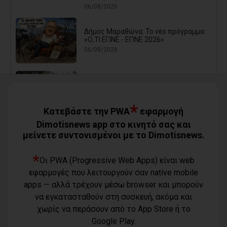
06/08/2026
Δήμος Μαραθώνα: Το νέο πρόγραμμα
«Ο,ΤΙ ΕΓΙΝΕ - ΕΓΙΝΕ 2026»
06/08/2026
Ο Μώραλης αλλάζει τους δρόμους του
Πειραιά (photos+video)
*
06/08/2026
Κατεβάστε την PWA
εφαρμογή
Dimotisnews app στο κινητό σας και
μείνετε συντονισμένοι με το Dimotisnews.
Οι μηνύσεις που φέρνουν σε δύσκολη
θέση αιρετό των νοτίων προαστίων
*
06/08/2026
Οι PWA (Progressive Web Apps) είναι web
εφαρμογές που λειτουργούν σαν native mobile
apps — αλλά τρέχουν μέσω browser και μπορούν
Τίγκα στα ξερά χόρτα ο Διόνυσος,
«άφαντη» η Δημοτική Αρχή
να εγκατασταθούν στη συσκευή, ακόμα και
06/08/2026
χωρίς να περάσουν από το App Store ή το
Google Play.