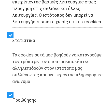
επιτρέποντας βασικές λειτουργίες όπως
πλοήγηση στις σελίδες και άλλες
Ο συμπαθής Σάββας
λειτουργίες. Ο ιστότοπος δεν μπορεί να
βάλτωσε στην άμμο
λειτουργήσει σωστά χωρίς αυτά τα cookies.
Στατιστικά
Share:
Dimotisnews | 04/12/2025 - 21:52
Τα cookies αυτά μας βοηθούν να κατανοούμε
▶️ Ακούστε το κείμενο
τον τρόπο με τον οποίο οι επισκέπτες
αλληλεπιδρούν στον ιστότοπό μας
συλλέγοντας και αναφέροντας πληροφορίες
ανώνυμα!
Προώθησης