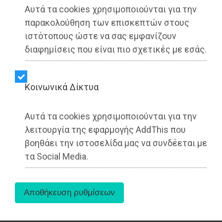
Αυτά τα cookies χρησιμοποιούνται για την
παρακολούθηση των επισκεπτών στους
ιστότοπους ώστε να σας εμφανίζουν
διαφημίσεις που είναι πιο σχετικές με εσάς.
Σε πρόσφατη έγγραφη τοποθέτησή του
ο νέος
επίδοξος υποψήφιος δήμαρχος, Σάββας
Αραπκιλής (δεν πειράζει που το
Kοινωνικά Δίκτυα
ανακοινώνουμε εμείς γι' αυτόν)
έγραψε,
προφανώς για μην ξεχάσει και τους από εκεί
ψηφοφόρους, για την περιοχή Μαρίκες.
Αυτά τα cookies χρησιμοποιούνται για την
λειτουργία της εφαρμογής AddThis που
Ανακάλυψε, δε ώ του θαύματος και αμμοθίνες.
βοηθάει την ιστοσελίδα μας να συνδέεται με
Που τις ανακάλυψε; Μα στα οικοδομικά
τα Social Media.
τετράγωνα που ανήκουν στον δήμο από το 1968,
που εντάχθηκε η περιοχή στο σχέδιο.
Ούτε που κατάλαβε ποτέ ο συμπαθής Σάββας
ότι αυτό που ονομάζει αμμοθίνες, η δημοτική