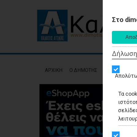
Στο dim
Δήλωση
AΡXIKH
Ο ΔΗΜΟΤΗΣ
ΕΙΔΗΣΕΙΣ
ΑΥΤ
Απολύτω
Τα coo
ιστότο
σελίδες
λειτου