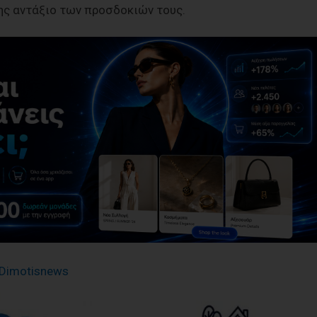
ης αντάξιο των προσδοκιών τους.
Dimotisnews