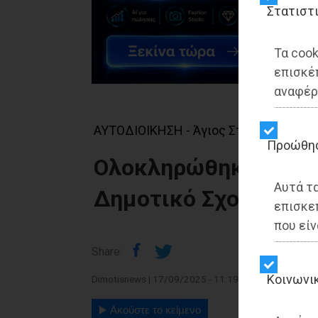
Στατιστ
Τα cook
επισκέ
αναφέρ
ΑΥΤΟΔΙΟΙΚΗΣΗ - Άγιος Στέφανος
Προώθη
Ολοκληρώθηκαν οι ερ
Αυτά τ
Δημοτικό Σχολείο Κ
επισκε
που είν
Share:
Kοινωνι
Dimotisnews | 17/09/2025 - 11:19
▶️ Ακούστε το κείμενο