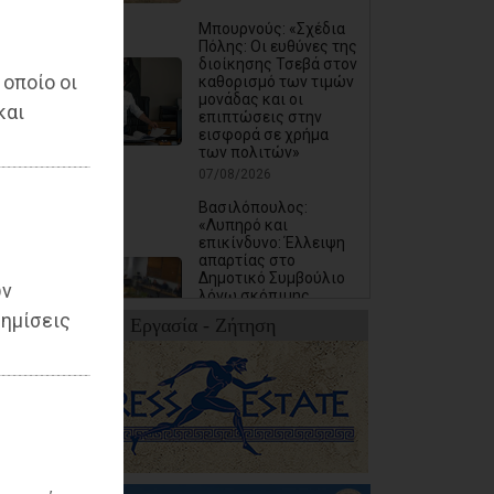
Μπουρνούς: «Σχέδια
Πόλης: Οι ευθύνες της
διοίκησης Τσεβά στον
 οποίο οι
καθορισμό των τιμών
μονάδας και οι
και
επιπτώσεις στην
εισφορά σε χρήμα
των πολιτών»
07/08/2026
Βασιλόπουλος:
«Λυπηρό και
επικίνδυνο: Έλλειψη
απαρτίας στο
Δημοτικό Συμβούλιο
ων
λόγω σκόπιμης
αμέλειας ή
ημίσεις
Εργασία - Ζήτηση
ανικανότητας της
Δημοτικής Αρχής»
07/08/2026
Καρράς για Διοίκηση
Αηδόνη: Παραμύθια
και χάντρες προς
Ιθαγενείς... (photos)
07/08/2026