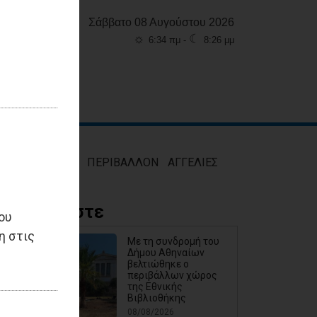
Σάββατο 08 Αυγούστου 2026
☼
☾
6:34 πμ -
8:26 μμ
ΜΟΣ
ΥΓΕΙΑ
ΠΕΡΙΒΑΛΛΟΝ
ΑΓΓΕΛΙΕΣ
Διαβάστε
ου
η στις
Με τη συνδρομή του
Δήμου Αθηναίων
βελτιώθηκε ο
περιβάλλων χώρος
της Εθνικής
Βιβλιοθήκης
08/08/2026