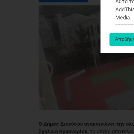
Αυτά τα
AddThis
Media.
Ο Δήμος Διονύσου ανακοινώνει την ολ
Σχολείο Κρυονερίου,
το οποίο αποτελεί