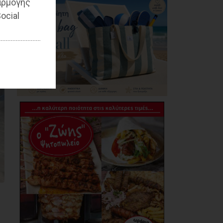
αρμογής
ocial
Χάρης Δούκας: Η
καλύτερή μου να
κατέβει για δήμαρχος
ο Μπακογιάννης
(video)
07/08/2026
Κέντρο Υγείας Νέας
Μάκρης: Το
φυσικοθεραπευτήριο
πρόκειται να
επαναλειτουργήσει
στο άμεσο μέλλον
07/08/2026
Μάτι σε πολεοδομική
ομηρία: Οι περιουσίες
πάγωσαν – Οι
κάτοικοι
οργανώνονται
07/08/2026