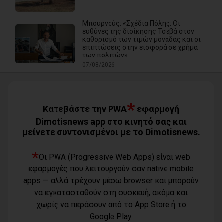
Μπουρνούς: «Σχέδια Πόλης: Οι
ευθύνες της διοίκησης Τσεβά στον
καθορισμό των τιμών μονάδας και οι
επιπτώσεις στην εισφορά σε χρήμα
των πολιτών»
07/08/2026
Βασιλόπουλος: «Λυπηρό και
επικίνδυνο: Έλλειψη απαρτίας στο
Δημοτικό Συμβούλιο λόγω σκόπιμης
*
αμέλειας ή ανικανότητας της
Κατεβάστε την PWA
εφαρμογή
Δημοτικής Αρχής»
Dimotisnews app στο κινητό σας και
07/08/2026
μείνετε συντονισμένοι με το Dimotisnews.
Καρράς για Διοίκηση Αηδόνη:
*
Παραμύθια και χάντρες προς
Οι PWA (Progressive Web Apps) είναι web
Ιθαγενείς... (photos)
εφαρμογές που λειτουργούν σαν native mobile
07/08/2026
apps — αλλά τρέχουν μέσω browser και μπορούν
να εγκατασταθούν στη συσκευή, ακόμα και
Χάρης Δούκας: Η καλύτερή μου να
χωρίς να περάσουν από το App Store ή το
κατέβει για δήμαρχος ο Μπακογιάννης
(video)
Google Play.