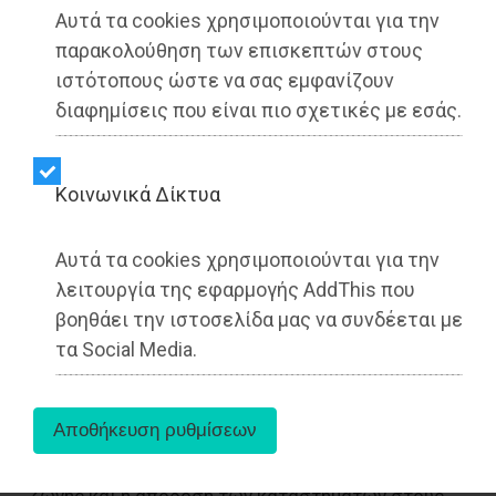
Αυτά τα cookies χρησιμοποιούνται για την
παρακολούθηση των επισκεπτών στους
ιστότοπους ώστε να σας εμφανίζουν
Μπουρνούς και Βασιλόπουλος μετά τη
συνάντηση με τον διευθύνοντα σύμβουλο του
διαφημίσεις που είναι πιο σχετικές με εσάς.
ΟΛΡ ΑΕ, Φάνη Ματσόπουλο, γνωστοποίησαν στο
δημοτικό συμβούλιο ότι υπάρχουν επιστολές
που έχουν ανταλλαγή μεταξύ των δύο φορέων
Kοινωνικά Δίκτυα
και που η δήμαρχος Τσεβά έχει αποκρύψει από
το σώμα και τους πολίτες.
Αυτά τα cookies χρησιμοποιούνται για την
λειτουργία της εφαρμογής AddThis που
Ο Βαγγέλης Μπουρνούς της έκανε μόνο μία
βοηθάει την ιστοσελίδα μας να συνδέεται με
ερώτηση: «Θα το λήξετε άμεσα το θέμα κα
τα Social Media.
Δήμαρχε ή θα βάλουμε ως αντιπολίτευση στο
επόμενο συμβούλιο θέμα, με τρόπο που θα σας
δεσμεύει να υπογράψετε για να προχωρήσουμε
στην επόμενη φάση, που είναι ο
αποχαρακτηρισμός του τμημάτων της χερσαίας