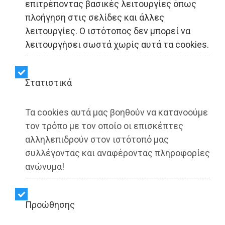
επιτρέποντας βασικές λειτουργίες όπως
ΟΛΡ: Έργο σε συνέχεια
πλοήγηση στις σελίδες και άλλες
λειτουργίες. Ο ιστότοπος δεν μπορεί να
λειτουργήσει σωστά χωρίς αυτά τα cookies.
Share:
Dimotisnews | 26/06/2026 - 15:22
Στατιστικά
▶️ Ακούστε το κείμενο
Τα cookies αυτά μας βοηθούν να κατανοούμε
τον τρόπο με τον οποίο οι επισκέπτες
αλληλεπιδρούν στον ιστότοπό μας
συλλέγοντας και αναφέροντας πληροφορίες
ανώνυμα!
Προώθησης