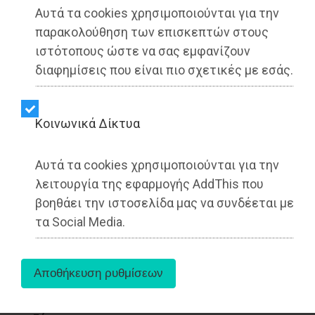
Αυτά τα cookies χρησιμοποιούνται για την
παρακολούθηση των επισκεπτών στους
ιστότοπους ώστε να σας εμφανίζουν
διαφημίσεις που είναι πιο σχετικές με εσάς.
Kοινωνικά Δίκτυα
Αυτά τα cookies χρησιμοποιούνται για την
λειτουργία της εφαρμογής AddThis που
βοηθάει την ιστοσελίδα μας να συνδέεται με
Στην πρόσφατη συνάντηση που
τα Social Media.
πραγματοποίησε ο Δήμαρχος Παιανίας,
Ισίδωρος Μάδης, με την Υπουργό Πολιτισμού,
Λίνα Μενδώνη, οι εργασίες για την ανέγερση
του 5ου Δημοτικού Σχολείου και το Σπήλαιο
«Κουτούκι» βρέθηκαν στο επίκεντρο της