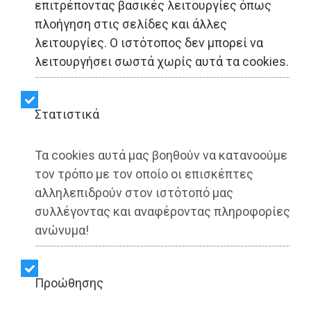
επιτρέποντας βασικές λειτουργίες όπως
πλοήγηση στις σελίδες και άλλες
λειτουργίες. Ο ιστότοπος δεν μπορεί να
ΑΥΤΟΔΙΟΙΚΗΣΗ - Παιανία
λειτουργήσει σωστά χωρίς αυτά τα cookies.
Παιανία: Συνάντηση Μάδη
Στατιστικά
- Μενδώνη για το
«Κουτούκι»
Τα cookies αυτά μας βοηθούν να κατανοούμε
τον τρόπο με τον οποίο οι επισκέπτες
αλληλεπιδρούν στον ιστότοπό μας
Share:
συλλέγοντας και αναφέροντας πληροφορίες
ανώνυμα!
Dimotisnews | 13/10/2025 - 13:07
▶️ Ακούστε το κείμενο
Προώθησης