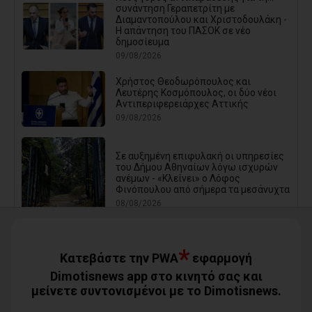
συνάντηση Γεραπετρίτη με
Διαμαντοπούλου και Χριστοδουλάκη -
Η απάντηση του ΠΑΣΟΚ σε νέο
δημοσίευμα
09/08/2026
Χρήστος Θεοδωρόπουλος και
Λευτέρης Κοσμόπουλος, οι δύο νέοι
Αντιπεριφερειάρχες Αττικής
09/08/2026
Σε αυξημένη επιφυλακή οι υπηρεσίες
του Δήμου Αθηναίων λόγω ισχυρών
ανέμων - «Κλείνει» ο Λόφος
Φινόπουλου από σήμερα τα μεσάνυχτα
08/08/2026
*
Δωρεάν θαλάσσια μπάνια για όλα τα
Κατεβάστε την PWA
εφαρμογή
ΚΑΠΗ του Δήμου Φυλής (photos)
Dimotisnews app στο κινητό σας και
08/08/2026
μείνετε συντονισμένοι με το Dimotisnews.