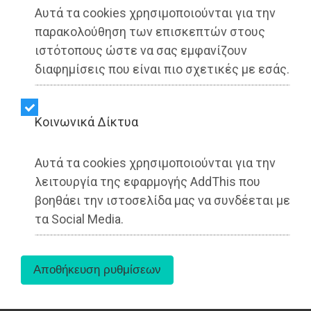
Αυτά τα cookies χρησιμοποιούνται για την
παρακολούθηση των επισκεπτών στους
ιστότοπους ώστε να σας εμφανίζουν
διαφημίσεις που είναι πιο σχετικές με εσάς.
Kοινωνικά Δίκτυα
Η Ένωση Δημοσιογράφων Ιδιοκτητών
Αυτά τα cookies χρησιμοποιούνται για την
Περιοδικού Τύπου (ΕΔΙΠΤ)
συμμετείχε στη
λειτουργία της εφαρμογής AddThis που
συνεδρίαση της Διαρκούς Επιτροπής Δημόσιας
βοηθάει την ιστοσελίδα μας να συνδέεται με
Διοίκησης της Βουλής, την Παρασκευή
τα Social Media.
14.11.2025, όπου συζητήθηκε το νομοσχέδιο για
τον εκσυγχρονισμό της λειτουργίας της ΕΡΤ και η
ενσωμάτωση της ευρωπαϊκής οδηγίας για τη
συντακτική ανεξαρτησία και την ελευθερία των
Μέσων Ενημέρωσης.