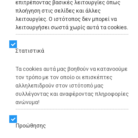
επιτρέποντας βασικές λειτουργίες όπως
πλοήγηση στις σελίδες και άλλες
λειτουργίες. Ο ιστότοπος δεν μπορεί να
ΕΙΔΗΣΕΙΣ - Αθήνα
λειτουργήσει σωστά χωρίς αυτά τα cookies.
Παρέμβαση της ΕΔΙΠΤ
Στατιστικά
στη Βουλή για το νέο
νομοσχέδιο ΜΜΕ
Τα cookies αυτά μας βοηθούν να κατανοούμε
τον τρόπο με τον οποίο οι επισκέπτες
αλληλεπιδρούν στον ιστότοπό μας
Share:
συλλέγοντας και αναφέροντας πληροφορίες
ανώνυμα!
Dimotisnews | 17/11/2025 - 14:05
▶️ Ακούστε το κείμενο
Προώθησης