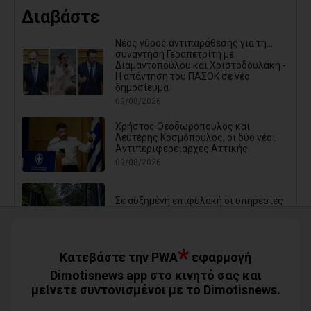
Διαβάστε
Νέος γύρος αντιπαράθεσης για τη...
συνάντηση Γεραπετρίτη με
Διαμαντοπούλου και Χριστοδουλάκη -
Η απάντηση του ΠΑΣΟΚ σε νέο
δημοσίευμα
09/08/2026
Χρήστος Θεοδωρόπουλος και
Λευτέρης Κοσμόπουλος, οι δύο νέοι
Αντιπεριφερειάρχες Αττικής
09/08/2026
Σε αυξημένη επιφυλακή οι υπηρεσίες
του Δήμου Αθηναίων λόγω ισχυρών
ανέμων - «Κλείνει» ο Λόφος
Φινόπουλου από σήμερα τα μεσάνυχτα
08/08/2026
*
Κατεβάστε την PWA
εφαρμογή
Dimotisnews app στο κινητό σας και
μείνετε συντονισμένοι με το Dimotisnews.
Δωρεάν θαλάσσια μπάνια για όλα τα
ΚΑΠΗ του Δήμου Φυλής (photos)