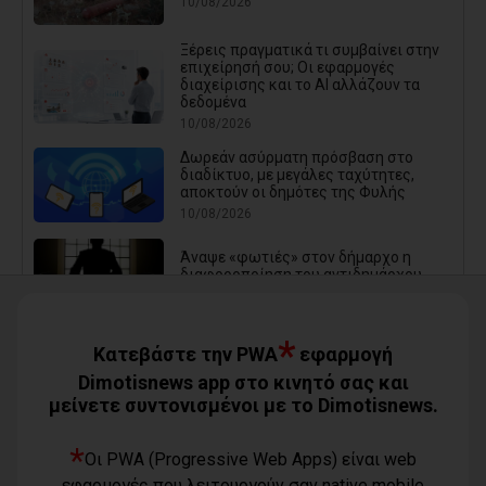
10/08/2026
Ξέρεις πραγματικά τι συμβαίνει στην
επιχείρησή σου; Οι εφαρμογές
διαχείρισης και το AI αλλάζουν τα
δεδομένα
10/08/2026
Δωρεάν ασύρματη πρόσβαση στο
διαδίκτυο, με μεγάλες ταχύτητες,
αποκτούν οι δημότες της Φυλής
10/08/2026
Άναψε «φωτιές» στον δήμαρχο η
διαφοροποίηση του αντιδημάρχου
10/08/2026
*
Κατεβάστε την PWA
εφαρμογή
Ρύθμιση χρεών σε δόσεις στον Δήμο
Πειραιά
Dimotisnews app στο κινητό σας και
10/08/2026
μείνετε συντονισμένοι με το Dimotisnews.
*
Ποιος αντιπεριφερειάρχης Αττικής
Οι PWA (Progressive Web Apps) είναι web
πάει για δήμαρχος;
εφαρμογές που λειτουργούν σαν native mobile