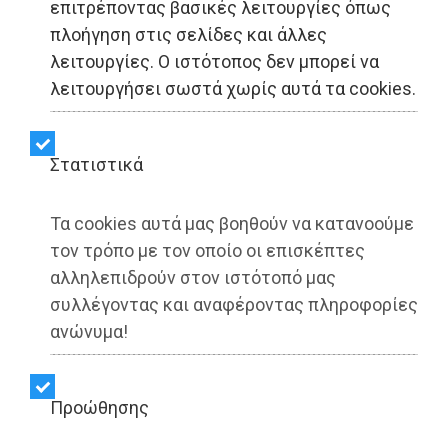
επιτρέποντας βασικές λειτουργίες όπως
πλοήγηση στις σελίδες και άλλες
λειτουργίες. Ο ιστότοπος δεν μπορεί να
LIFESTYLE - Ελλάδα
λειτουργήσει σωστά χωρίς αυτά τα cookies.
Πέθανε ο Διονύσης
Στατιστικά
Σαββόπουλος σε ηλικία
81 ετών
Τα cookies αυτά μας βοηθούν να κατανοούμε
τον τρόπο με τον οποίο οι επισκέπτες
αλληλεπιδρούν στον ιστότοπό μας
Share:
συλλέγοντας και αναφέροντας πληροφορίες
ανώνυμα!
Dimotisnews | 21/10/2025 - 21:46
▶️ Ακούστε το κείμενο
Προώθησης