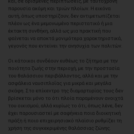
και, σε ορισμένες περιπτώσεις, με ταυτόχρονη
παρουσία ακόμη και τριών πλοίων. Η εικόνα
αυτή, όπως υποστηρίζουν, δεν αντιμετωπίζεται
πλέον ως ένα μεμονωμένο περιστατικό ή μια
έκτακτη συνθήκη, αλλά ως μια πρακτική που
φαίνεται να αποκτά μονιμότερα χαρακτηριστικά,
γεγονός που εντείνει την ανησυχία των πολιτών.
Οι κάτοικοι συνδέουν ευθέως το ζήτημα με την
ποιότητα ζωής στην περιοχή, με την προστασία
του θαλάσσιου περιβάλλοντος, αλλά και με την
ασφάλεια ναυσιπλοΐας για μικρά και μεγάλα
σκάφη. Στο επίκεντρο της διαμαρτυρίας τους δεν
βρίσκεται μόνο το ότι πλοία παραμένουν ανοιχτά
του οικισμού, αλλά κυρίως το ότι, όπως λένε, δεν
έχει παρουσιαστεί με σαφήνεια ποια διοικητική
πράξη ή ποιο επιχειρησιακό πλαίσιο ρυθμίζει τη
χρήση της συγκεκριμένης θαλάσσιας ζώνης.