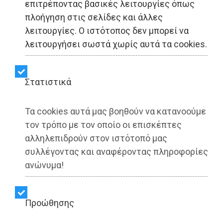
επιτρέποντας βασικές λειτουργίες όπως
Πλωτό… μποτιλιάρισμα
πλοήγηση στις σελίδες και άλλες
λειτουργίες. Ο ιστότοπος δεν μπορεί να
έξω από το Μάτι: Οι
λειτουργήσει σωστά χωρίς αυτά τα cookies.
κάτοικοι ξεσπούν για τα
πλοία αρόδου - Το θέμα
Στατιστικά
στη Βουλή
Τα cookies αυτά μας βοηθούν να κατανοούμε
τον τρόπο με τον οποίο οι επισκέπτες
αλληλεπιδρούν στον ιστότοπό μας
Share:
συλλέγοντας και αναφέροντας πληροφορίες
Dimotisnews | 29/06/2026 - 23:11
ανώνυμα!
▶️ Ακούστε το κείμενο
Προώθησης