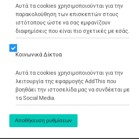
Αυτά τα cookies χρησιμοποιούνται για την
παρακολούθηση των επισκεπτών στους
ιστότοπους ώστε να σας εμφανίζουν
διαφημίσεις που είναι πιο σχετικές με εσάς.
Kοινωνικά Δίκτυα
Έντονη αναστάτωση έχει προκαλέσει στην
Αυτά τα cookies χρησιμοποιούνται για την
τοπική κοινωνία στο Μάτι η συστηματική
λειτουργία της εφαρμογής AddThis που
παραμονή επιβατηγών και επιβατηγών-
βοηθάει την ιστοσελίδα μας να συνδέεται με
οχηματαγωγών πλοίων αρόδο στα ανοιχτά του
τα Social Media.
οικισμού, με κατοίκους να προχωρούν σε
συλλογή υπογραφών και να ζητούν επίσημες
απαντήσεις για τη νομιμότητα, τα όρια, τους
περιβαλλοντικούς όρους και τη διάρκεια της
πρακτικής.