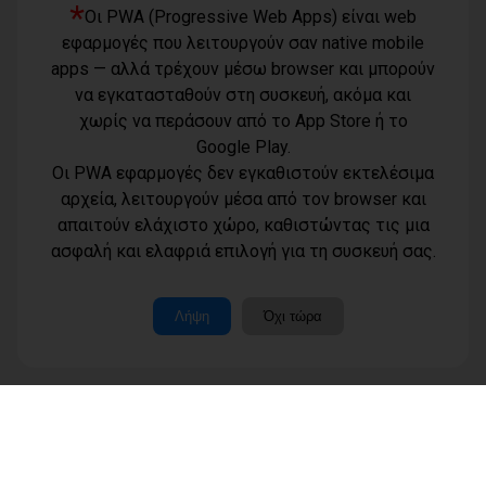
*
Οι PWA (Progressive Web Apps) είναι web
εφαρμογές που λειτουργούν σαν native mobile
apps — αλλά τρέχουν μέσω browser και μπορούν
να εγκατασταθούν στη συσκευή, ακόμα και
χωρίς να περάσουν από το App Store ή το
Google Play.
Οι PWA εφαρμογές δεν εγκαθιστούν εκτελέσιμα
αρχεία, λειτουργούν μέσα από τον browser και
απαιτούν ελάχιστο χώρο, καθιστώντας τις μια
Όροι χρήσης
ασφαλή και ελαφριά επιλογή για τη συσκευή σας.
Τηλέφωνο
Πολιτική
επικοινωνίας
απορρήτου -
6977232183
cookies
Μοναδικός
Λήψη
Όχι τώρα
αριθμός
Ταυτότητα
Μ.Η.Τ.:
Επικοινωνία
262003
Μέλη
www.dimotisnews.gr © 2012 - 2026 All rights reserved
Κατασκευή & υποστήριξη ιστοσελίδας