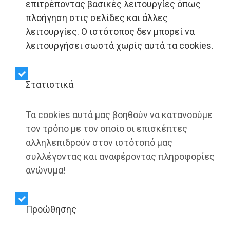
επιτρέποντας βασικές λειτουργίες όπως
πλοήγηση στις σελίδες και άλλες
Ψηφιακό Φροντιστήριο:
λειτουργίες. Ο ιστότοπος δεν μπορεί να
Μαθήματα όλο το
λειτουργήσει σωστά χωρίς αυτά τα cookies.
καλοκαίρι για τους
Στατιστικά
μαθητές της χώρας
(video)
Τα cookies αυτά μας βοηθούν να κατανοούμε
τον τρόπο με τον οποίο οι επισκέπτες
αλληλεπιδρούν στον ιστότοπό μας
Share:
συλλέγοντας και αναφέροντας πληροφορίες
ανώνυμα!
Dimotisnews | 29/06/2026 - 19:17
▶️ Ακούστε το κείμενο
Προώθησης