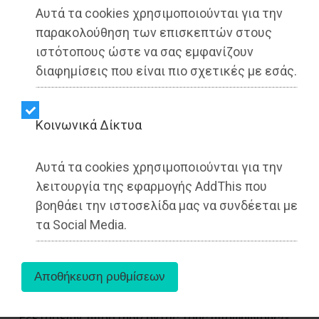
Αυτά τα cookies χρησιμοποιούνται για την
παρακολούθηση των επισκεπτών στους
ιστότοπους ώστε να σας εμφανίζουν
διαφημίσεις που είναι πιο σχετικές με εσάς.
Kοινωνικά Δίκτυα
Αυτά τα cookies χρησιμοποιούνται για την
λειτουργία της εφαρμογής AddThis που
βοηθάει την ιστοσελίδα μας να συνδέεται με
τα Social Media.
Ενεργή, τους καλοκαιρινούς μήνες, θα παραμείνει
η δωρεάν ψηφιακή εκπαιδευτική πλατφόρμα του
Υπουργείου Παιδείας, Θρησκευμάτων και
Αθλητισμού. Τα ζωντανά μαθήματα
ολοκληρώθηκαν με τη λήξη των Πανελλαδικών
Εξετάσεων, υποστηρίζοντας τους υποψήφιους/-