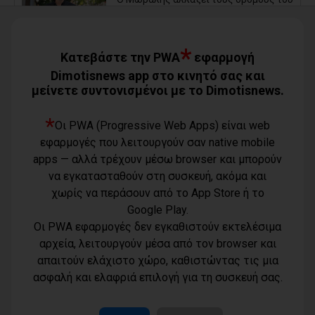
Πειραιά (photos+video)
06/08/2026
*
Κατεβάστε την PWA
εφαρμογή
Οι μηνύσεις που φέρνουν σε δύσκολη
Dimotisnews app στο κινητό σας και
θέση αιρετό των νοτίων προαστίων
μείνετε συντονισμένοι με το Dimotisnews.
06/08/2026
*
Οι PWA (Progressive Web Apps) είναι web
Τίγκα στα ξερά χόρτα ο Διόνυσος,
εφαρμογές που λειτουργούν σαν native mobile
«άφαντη» η Δημοτική Αρχή
apps — αλλά τρέχουν μέσω browser και μπορούν
06/08/2026
να εγκατασταθούν στη συσκευή, ακόμα και
χωρίς να περάσουν από το App Store ή το
Η Novibet «ψηφίζει» πρωθυπουργό: Το
Google Play.
ακλόνητο φαβορί, η επιστροφή και το
αουτσάιντερ των 41,00
Οι PWA εφαρμογές δεν εγκαθιστούν εκτελέσιμα
06/08/2026
αρχεία, λειτουργούν μέσα από τον browser και
Προσφυγή της αντιπολίτευσης του
απαιτούν ελάχιστο χώρο, καθιστώντας τις μια
Όροι χρήσης
Δήμου Παλλήνης στην Αποκεντρωμένη
ασφαλή και ελαφριά επιλογή για τη συσκευή σας.
Τηλέφωνο
Διοίκηση για τον Αβαρκιώτη
Πολιτική
επικοινωνίας
06/08/2026
απορρήτου -
6977232183