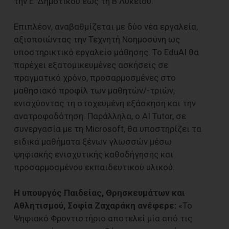
την Ε΄ Δημοτικού έως τη Β΄Λυκείου.
Επιπλέον, αναβαθμίζεται με δύο νέα εργαλεία,
αξιοποιώντας την Τεχνητή Νοημοσύνη ως
υποστηρικτικό εργαλείο μάθησης. Το EduAI θα
παρέχει εξατομικευμένες ασκήσεις σε
πραγματικό χρόνο, προσαρμοσμένες στο
μαθησιακό προφίλ των μαθητών/-τριών,
ενισχύοντας τη στοχευμένη εξάσκηση και την
ανατροφοδότηση. Παράλληλα, ο AI Tutor, σε
συνεργασία με τη Microsoft, θα υποστηρίζει τα
ειδικά μαθήματα ξένων γλωσσών μέσω
ψηφιακής ενισχυτικής καθοδήγησης και
προσαρμοσμένου εκπαιδευτικού υλικού.
Η υπουργός Παιδείας, Θρησκευμάτων και
Αθλητισμού, Σοφία Ζαχαράκη ανέφερε:
«Το
Ψηφιακό Φροντιστήριο αποτελεί μία από τις