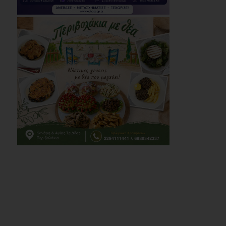
41,00
06/08/2026
Προσφυγή της
αντιπολίτευσης του
Δήμου Παλλήνης στην
Αποκεντρωμένη
Διοίκηση για τον
Αβαρκιώτη
06/08/2026
Δήμος Μαραθώνα: Το
νέο πρόγραμμα «ΔΕΝ
ΤΟ ΕΙΔΑΜΕ 2026»
06/08/2026
Με μεγαλοπρέπεια η
λιτάνευση της
εικόνας της
Μεταμόρφωσης του
Σωτήρος στη Ζωφριά
(photos+videos)
06/08/2026