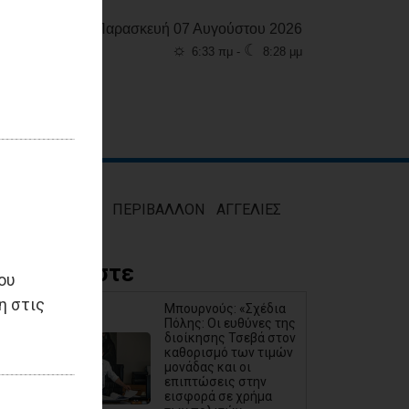
Παρασκευή 07 Αυγούστου 2026
☼
☾
6:33 πμ -
8:28 μμ
ΜΟΣ
ΥΓΕΙΑ
ΠΕΡΙΒΑΛΛΟΝ
ΑΓΓΕΛΙΕΣ
Διαβάστε
ου
η στις
Μπουρνούς: «Σχέδια
Πόλης: Οι ευθύνες της
διοίκησης Τσεβά στον
καθορισμό των τιμών
μονάδας και οι
επιπτώσεις στην
εισφορά σε χρήμα