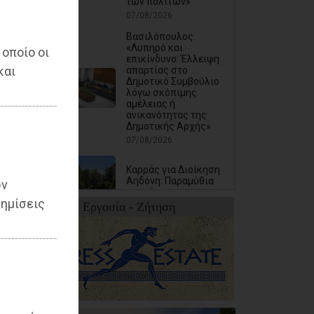
των πολιτών»
07/08/2026
Βασιλόπουλος:
«Λυπηρό και
 οποίο οι
επικίνδυνο: Έλλειψη
και
απαρτίας στο
Δημοτικό Συμβούλιο
λόγω σκόπιμης
αμέλειας ή
ανικανότητας της
Δημοτικής Αρχής»
07/08/2026
Καρράς για Διοίκηση
Αηδόνη: Παραμύθια
ων
και χάντρες προς
ημίσεις
Ιθαγενείς... (photos)
Εργασία - Ζήτηση
ό
07/08/2026
Χάρης Δούκας: Η
καλύτερή μου να
κατέβει για δήμαρχος
ο Μπακογιάννης
(video)
07/08/2026