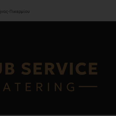
νας-Πικερμίου