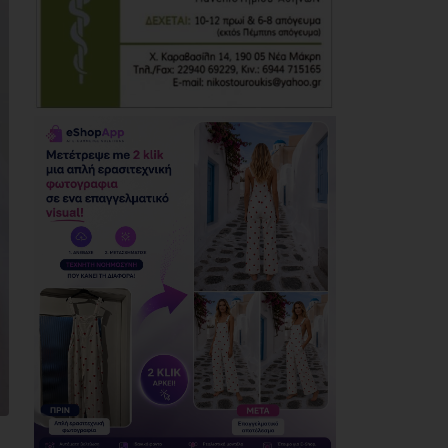
ΕΓΙΝΕ - ΕΓΙΝΕ 2026»
06/08/2026
Ο Μώραλης αλλάζει
τους δρόμους του
Πειραιά
(photos+video)
06/08/2026
Οι μηνύσεις που
φέρνουν σε δύσκολη
θέση αιρετό των
νοτίων προαστίων
06/08/2026
Τίγκα στα ξερά χόρτα
ο Διόνυσος, «άφαντη»
η Δημοτική Αρχή
06/08/2026
Η Novibet «ψηφίζει»
πρωθυπουργό: Το
ακλόνητο φαβορί, η
επιστροφή και το
αουτσάιντερ των