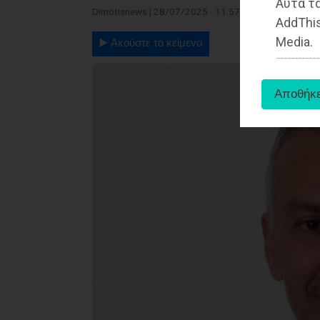
Αυτά τα
Dimotisnews | 28/07/2025 - 11:57
AddThis
Media.
▶️ Ακούστε το κείμενο