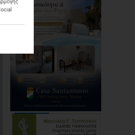
αρμογής
Κέντρο Υγείας Νέας
ocial
Μάκρης: Το
φυσικοθεραπευτήριο
πρόκειται να
επαναλειτουργήσει
στο άμεσο μέλλον
07/08/2026
Μάτι σε πολεοδομική
ομηρία: Οι περιουσίες
πάγωσαν – Οι
κάτοικοι
οργανώνονται
07/08/2026
Έλεγχος στην πρώην
Κοινωφελή
Επιχείρηση του Δήμου
Παλλήνης: Άνθρακας
ο θησαυρός; ή καλά
ξεμπερδέματα για τον
Ζούτσο;
06/08/2026
Δήμος Μαραθώνα: Το
νέο πρόγραμμα «Ο,ΤΙ