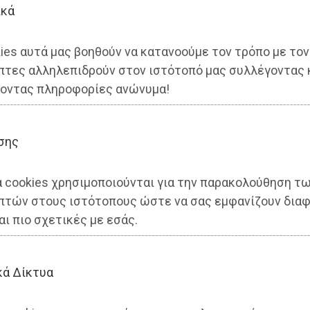
ικά
ies αυτά μας βοηθούν να κατανοούμε τον τρόπο με τον
πτες αλληλεπιδρούν στον ιστότοπό μας συλλέγοντας 
οντας πληροφορίες ανώνυμα!
σης
α cookies χρησιμοποιούνται για την παρακολούθηση τ
πτών στους ιστότοπους ώστε να σας εμφανίζουν διαφ
 ο Σάββας Αραπκιλής - Ισχυρ
αι πιο σχετικές με εσάς.
άταξη Μπουρνούς
κά Δίκτυα