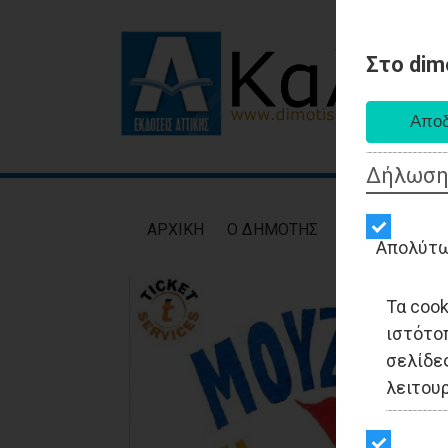
Στο dim
Δήλωση
AΡXIKH
Ο ΔΗΜΟΤΗΣ
ΕΙΔΗΣΕΙΣ
ΑΥΤ
Απολύτω
Τα coo
ιστότο
σελίδες
λειτου