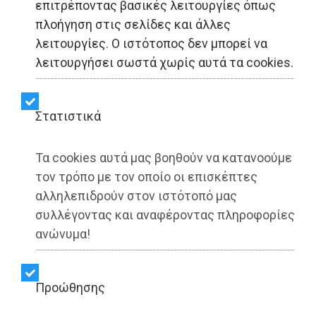
επιτρέποντας βασικές λειτουργίες όπως
πλοήγηση στις σελίδες και άλλες
Σε «φθίνουσα πορεία» το
λειτουργίες. Ο ιστότοπος δεν μπορεί να
Ναύπλιο; Απούσα η
λειτουργήσει σωστά χωρίς αυτά τα cookies.
Διοίκηση Ορφανού!
Στατιστικά
Share:
Τα cookies αυτά μας βοηθούν να κατανοούμε
Dimotisnews | 10/08/2025 - 22:04
τον τρόπο με τον οποίο οι επισκέπτες
αλληλεπιδρούν στον ιστότοπό μας
▶️ Ακούστε το κείμενο
συλλέγοντας και αναφέροντας πληροφορίες
ανώνυμα!
Προώθησης