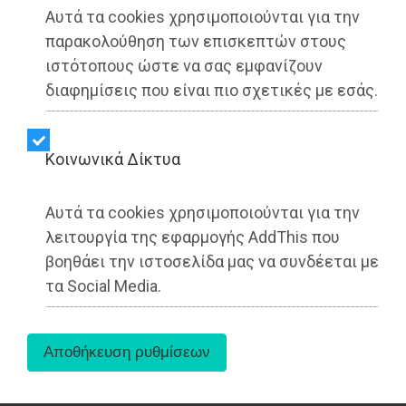
Αυτά τα cookies χρησιμοποιούνται για την
παρακολούθηση των επισκεπτών στους
ιστότοπους ώστε να σας εμφανίζουν
διαφημίσεις που είναι πιο σχετικές με εσάς.
Αφορμή για το άρθρο που ακολουθεί
αποτέλεσε η επαγγελματική ενασχόληση της
Kοινωνικά Δίκτυα
συζύγου μου στο όμορφο -πλην
υποβαθμισμένο- Ναύπλιο, την πρώτη
Αυτά τα cookies χρησιμοποιούνται για την
πρωτεύουσα της Ελλάδας.
λειτουργία της εφαρμογής AddThis που
Το γεγονός ότι μοιράζω πλέον τον χρόνο μου
βοηθάει την ιστοσελίδα μας να συνδέεται με
μεταξύ του ιστορικού Ναυπλίου και του επίσης
τα Social Media.
ιστορικού Μαραθώνα, μου έδωσε την ευκαιρία να
καταγράψω, μιλώντας με αρκετούς κατοίκους
του, τα αρκετά και σημαντικά προβλήματα που
επηρεάζουν την ποιότητα ζωής τους και
αλλάζουν προς το χειρότερο την εικόνα της