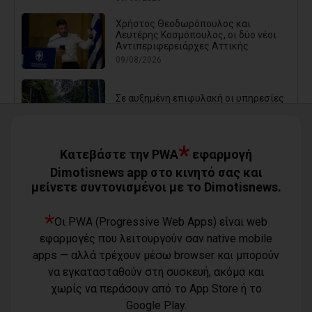
Χρήστος Θεοδωρόπουλος και
Λευτέρης Κοσμόπουλος, οι δύο νέοι
Αντιπεριφερειάρχες Αττικής
09/08/2026
Σε αυξημένη επιφυλακή οι υπηρεσίες
του Δήμου Αθηναίων λόγω ισχυρών
ανέμων - «Κλείνει» ο Λόφος
Φινόπουλου από σήμερα τα μεσάνυχτα
08/08/2026
*
Κατεβάστε την PWA
εφαρμογή
Dimotisnews app στο κινητό σας και
μείνετε συντονισμένοι με το Dimotisnews.
Δωρεάν θαλάσσια μπάνια για όλα τα
ΚΑΠΗ του Δήμου Φυλής (photos)
*
08/08/2026
Οι PWA (Progressive Web Apps) είναι web
εφαρμογές που λειτουργούν σαν native mobile
apps — αλλά τρέχουν μέσω browser και μπορούν
Ο Αύγουστος είναι ίσως η μεγαλύτερη
να εγκατασταθούν στη συσκευή, ακόμα και
δοκιμασία για τον Δήμο Μαραθώνος
χωρίς να περάσουν από το App Store ή το
08/08/2026
Google Play.