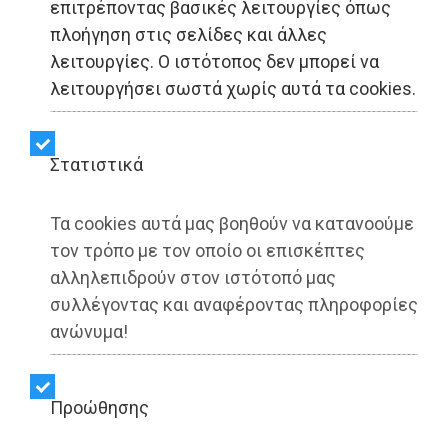
επιτρέποντας βασικές λειτουργίες όπως
πλοήγηση στις σελίδες και άλλες
LIFESTYLE - Κυκλάδες
λειτουργίες. Ο ιστότοπος δεν μπορεί να
λειτουργήσει σωστά χωρίς αυτά τα cookies.
SEAJETS: Εκπτώσεις και
Προσφορές για το φετινό
Στατιστικά
Καλοκαίρι
Τα cookies αυτά μας βοηθούν να κατανοούμε
τον τρόπο με τον οποίο οι επισκέπτες
Share:
αλληλεπιδρούν στον ιστότοπό μας
συλλέγοντας και αναφέροντας πληροφορίες
Dimotisnews | 30/06/2026 - 06:42
ανώνυμα!
▶️ Ακούστε το κείμενο
Προώθησης