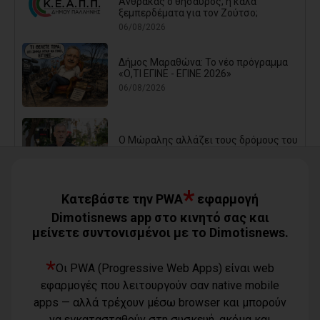
Άνθρακας ο θησαυρός; ή καλά
ξεμπερδέματα για τον Ζούτσο;
06/08/2026
Δήμος Μαραθώνα: Το νέο πρόγραμμα
«Ο,ΤΙ ΕΓΙΝΕ - ΕΓΙΝΕ 2026»
06/08/2026
Ο Μώραλης αλλάζει τους δρόμους του
Πειραιά (photos+video)
06/08/2026
*
Κατεβάστε την PWA
εφαρμογή
Οι μηνύσεις που φέρνουν σε δύσκολη
Dimotisnews app στο κινητό σας και
θέση αιρετό των νοτίων προαστίων
μείνετε συντονισμένοι με το Dimotisnews.
06/08/2026
*
Οι PWA (Progressive Web Apps) είναι web
Τίγκα στα ξερά χόρτα ο Διόνυσος,
εφαρμογές που λειτουργούν σαν native mobile
«άφαντη» η Δημοτική Αρχή
apps — αλλά τρέχουν μέσω browser και μπορούν
06/08/2026
να εγκατασταθούν στη συσκευή, ακόμα και