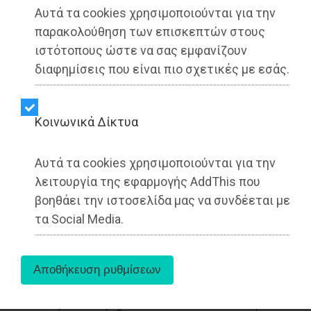
▶️ Ακούστε το κείμενο
Αυτά τα cookies χρησιμοποιούνται για την
παρακολούθηση των επισκεπτών στους
ιστότοπους ώστε να σας εμφανίζουν
διαφημίσεις που είναι πιο σχετικές με εσάς.
Kοινωνικά Δίκτυα
Αυτά τα cookies χρησιμοποιούνται για την
λειτουργία της εφαρμογής AddThis που
βοηθάει την ιστοσελίδα μας να συνδέεται με
Η δημοτική μας παράταξη μας, «Σύγχρονη
τα Social Media.
Πολιτεία-Συνεργασία Ενεργών Πολιτών»
,
πιστή στις δεσμεύσεις της για διαφάνεια και
ειλικρίνεια απέναντι στους πολίτες, φέρνει στο
φως στοιχεία που αποκαλύπτουν τις
πραγματικές προθέσεις της δημοτικής αρχής