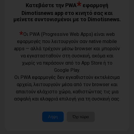
*
07/08/2026
Κατεβάστε την PWA
εφαρμογή
Dimotisnews app στο κινητό σας και
μείνετε συντονισμένοι με το Dimotisnews.
Χάρης Δούκας: Η καλύτερή μου να
κατέβει για δήμαρχος ο Μπακογιάννης
(video)
*
Οι PWA (Progressive Web Apps) είναι web
07/08/2026
εφαρμογές που λειτουργούν σαν native mobile
Κέντρο Υγείας Νέας Μάκρης: Το
apps — αλλά τρέχουν μέσω browser και μπορούν
φυσικοθεραπευτήριο πρόκειται να
να εγκατασταθούν στη συσκευή, ακόμα και
επαναλειτουργήσει στο άμεσο μέλλον
07/08/2026
χωρίς να περάσουν από το App Store ή το
Google Play.
Μάτι σε πολεοδομική ομηρία: Οι
Οι PWA εφαρμογές δεν εγκαθιστούν εκτελέσιμα
περιουσίες πάγωσαν – Οι κάτοικοι
οργανώνονται
αρχεία, λειτουργούν μέσα από τον browser και
07/08/2026
απαιτούν ελάχιστο χώρο, καθιστώντας τις μια
Όροι χρήσης
ασφαλή και ελαφριά επιλογή για τη συσκευή σας.
Τηλέφωνο
Έλεγχος στην πρώην Κοινωφελή
Πολιτική
Επιχείρηση του Δήμου Παλλήνης:
επικοινωνίας
απορρήτου -
Άνθρακας ο θησαυρός; ή καλά
6977232183
ξεμπερδέματα για τον Ζούτσο;
cookies
Μοναδικός
Λήψη
Όχι τώρα
06/08/2026
αριθμός
Ταυτότητα
Μ.Η.Τ.:
Επικοινωνία
262003
Δήμος Μαραθώνα: Το νέο πρόγραμμα