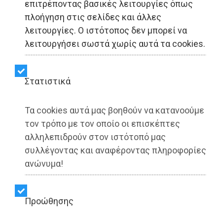
επιτρέποντας βασικές λειτουργίες όπως
«Σύγχρονη Πολιτεία-
πλοήγηση στις σελίδες και άλλες
λειτουργίες. Ο ιστότοπος δεν μπορεί να
Συνεργασία Ενεργών
λειτουργήσει σωστά χωρίς αυτά τα cookies.
Πολιτών»: Η αλήθεια για
το Μελτέμι και οι
Στατιστικά
προεκλογικές
Τα cookies αυτά μας βοηθούν να κατανοούμε
υποσχέσεις χωρίς
τον τρόπο με τον οποίο οι επισκέπτες
αλληλεπιδρούν στον ιστότοπό μας
αντίκρισμα
συλλέγοντας και αναφέροντας πληροφορίες
ανώνυμα!
Share:
Προώθησης
Dimotisnews | 14/06/2025 - 00:23