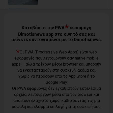
Ο Αύγουστος είναι ίσως η μεγαλύτερη
δοκιμασία για τον Δήμο Μαραθώνος
08/08/2026
*
Κατεβάστε την PWA
εφαρμογή
Dimotisnews app στο κινητό σας και
μείνετε συντονισμένοι με το Dimotisnews.
Χαρδαλιάς: «Καμία ανεμογεννήτρια σε
καμένες εκτάσεις της Αττικής - Δεν θα
εγκριθεί καμία μελέτη»
*
Οι PWA (Progressive Web Apps) είναι web
08/08/2026
εφαρμογές που λειτουργούν σαν native mobile
apps — αλλά τρέχουν μέσω browser και μπορούν
να εγκατασταθούν στη συσκευή, ακόμα και
Με τη συνδρομή του Δήμου Αθηναίων
χωρίς να περάσουν από το App Store ή το
βελτιώθηκε ο περιβάλλων χώρος της
Google Play.
Εθνικής Βιβλιοθήκης
Οι PWA εφαρμογές δεν εγκαθιστούν εκτελέσιμα
08/08/2026
αρχεία, λειτουργούν μέσα από τον browser και
απαιτούν ελάχιστο χώρο, καθιστώντας τις μια
Όροι χρήσης
Μπουρνούς: «Σχέδια Πόλης: Οι
ασφαλή και ελαφριά επιλογή για τη συσκευή σας.
Τηλέφωνο
ευθύνες της διοίκησης Τσεβά στον
Πολιτική
καθορισμό των τιμών μονάδας και οι
επικοινωνίας