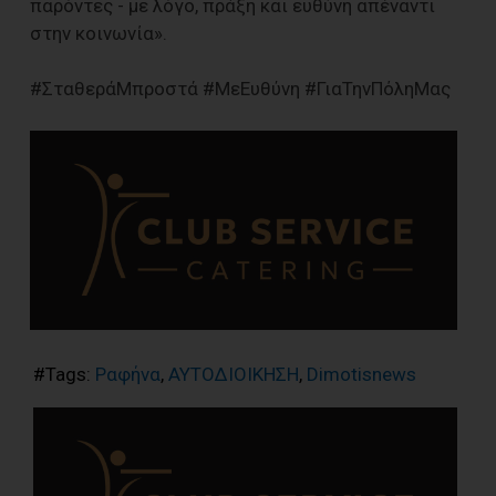
παρόντες - με λόγο, πράξη και ευθύνη απέναντι
στην κοινωνία».
#ΣταθεράΜπροστά #ΜεΕυθύνη #ΓιαΤηνΠόληΜας
#Tags:
Ραφήνα
,
ΑΥΤΟΔΙΟΙΚΗΣΗ
,
Dimotisnews