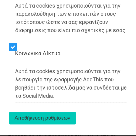
Αυτά τα cookies χρησιμοποιούνται για την
παρακολούθηση των επισκεπτών στους
ιστότοπους ώστε να σας εμφανίζουν
διαφημίσεις που είναι πιο σχετικές με εσάς.
Kοινωνικά Δίκτυα
Αυτά τα cookies χρησιμοποιούνται για την
«Η αποχώρηση του Σπύρου Λουκάτου -δεύτερη
λειτουργία της εφαρμογής AddThis που
διαδοχική ανεξαρτητοποίηση από την παράταξη
βοηθάει την ιστοσελίδα μας να συνδέεται με
«Σύγχρονη Πολιτεία - Συνεργασία Ενεργών
τα Social Media.
Πολιτών» σε διάστημα λίγων ημερών- δεν μπορεί
να περάσει απαρατήρητη, ούτε αποτελεί τυχαίο
γεγονός.
Η μακρόχρονη διαδρομή του στο πλευρό της