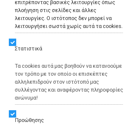
επιτρέποντας βασικές λειτουργίες όπως
«Σύγχρονη Πολιτεία -
πλοήγηση στις σελίδες και άλλες
λειτουργίες. Ο ιστότοπος δεν μπορεί να
Συνεργασία Ενεργών
λειτουργήσει σωστά χωρίς αυτά τα cookies.
Πολιτών»: Συνεχίζουμε
με καθαρότητα και
Στατιστικά
ευθύνη
Τα cookies αυτά μας βοηθούν να κατανοούμε
τον τρόπο με τον οποίο οι επισκέπτες
αλληλεπιδρούν στον ιστότοπό μας
Share:
συλλέγοντας και αναφέροντας πληροφορίες
Dimotisnews | 31/07/2025 - 21:09
ανώνυμα!
▶️ Ακούστε το κείμενο
Προώθησης