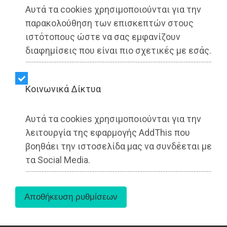
Αυτά τα cookies χρησιμοποιούνται για την
παρακολούθηση των επισκεπτών στους
ιστότοπους ώστε να σας εμφανίζουν
διαφημίσεις που είναι πιο σχετικές με εσάς.
Την Κυριακή 19 Οκτωβρίου πραγματοποιήθηκε
Kοινωνικά Δίκτυα
η ανοιχτή συνέλευση του Διοικητικού Ένωσης
Συλλόγων Γονέων Μαραθώνα, με τη συμμετοχή
Αυτά τα cookies χρησιμοποιούνται για την
των μελών των Δ.Σ. και των εκπροσώπων των
λειτουργία της εφαρμογής AddThis που
Συλλόγων Γονέων των σχολείων του Δήμου
βοηθάει την ιστοσελίδα μας να συνδέεται με
μας.
τα Social Media.
Η συμμετοχή υπήρξε δυναμική και ο διάλογος
ουσιαστικός, αποτυπώνοντας την κοινή αγωνία
των γονέων για τη συνεχιζόμενη υποβάθμιση της
δημόσιας εκπαίδευσης στην περιοχή μας.