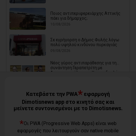
Ποιος αντιπεριφερειάρχης Αττικής
πάει για δήμαρχος;
10/08/2026
Σε εγρήγορση ο Δήμος Φυλής λόγω
πολύ υψηλού κινδύνου πυρκαγιάς
09/08/2026
Νέος γύρος αντιπαράθεσης για τη...
συνάντηση Γεραπετρίτη με
Διαμαντοπούλου και Χριστοδουλάκη -
Η απάντηση του ΠΑΣΟΚ σε νέο
δημοσίευμα
09/08/2026
*
Κατεβάστε την PWA
εφαρμογή
Χρήστος Θεοδωρόπουλος και
Dimotisnews app στο κινητό σας και
Λευτέρης Κοσμόπουλος, οι δύο νέοι
μείνετε συντονισμένοι με το Dimotisnews.
Αντιπεριφερειάρχες Αττικής
09/08/2026
*
Οι PWA (Progressive Web Apps) είναι web
εφαρμογές που λειτουργούν σαν native mobile