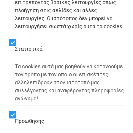
επιτρέποντας βασικές λειτουργίες όπως
Σύσκεψη του Δ.Σ. της
πλοήγηση στις σελίδες και άλλες
λειτουργίες. Ο ιστότοπος δεν μπορεί να
Ένωσης Συλλόγων
λειτουργήσει σωστά χωρίς αυτά τα cookies.
Γονέων Μαραθώνα με
Συλλόγους Γονέων
Στατιστικά
Τα cookies αυτά μας βοηθούν να κατανοούμε
Share:
τον τρόπο με τον οποίο οι επισκέπτες
αλληλεπιδρούν στον ιστότοπό μας
Dimotisnews | 21/10/2025 - 17:38
συλλέγοντας και αναφέροντας πληροφορίες
▶️ Ακούστε το κείμενο
ανώνυμα!
Προώθησης