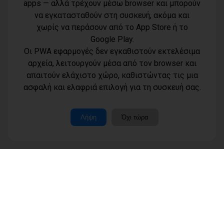
apps — αλλά τρέχουν μέσω browser και μπορούν
να εγκατασταθούν στη συσκευή, ακόμα και
χωρίς να περάσουν από το App Store ή το
Google Play.
Οι PWA εφαρμογές δεν εγκαθιστούν εκτελέσιμα
αρχεία, λειτουργούν μέσα από τον browser και
απαιτούν ελάχιστο χώρο, καθιστώντας τις μια
Όροι χρήσης
ασφαλή και ελαφριά επιλογή για τη συσκευή σας.
Τηλέφωνο
Πολιτική
επικοινωνίας
απορρήτου -
6977232183
cookies
Μοναδικός
Λήψη
Όχι τώρα
αριθμός
Ταυτότητα
Μ.Η.Τ.:
Επικοινωνία
262003
Μέλη
www.dimotisnews.gr © 2012 - 2026 All rights reserved
Κατασκευή & υποστήριξη ιστοσελίδας