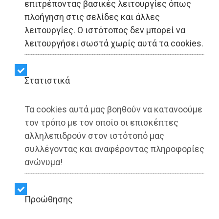
επιτρέποντας βασικές λειτουργίες όπως
πλοήγηση στις σελίδες και άλλες
Τα Εκπαιδευτήρια Δούκα
λειτουργίες. Ο ιστότοπος δεν μπορεί να
στηρίζουν τη ΓΑΛΙΛΑΙΑ
λειτουργήσει σωστά χωρίς αυτά τα cookies.
και τιμούν τον Μίκη
Στατιστικά
Θεοδωράκη
Τα cookies αυτά μας βοηθούν να κατανοούμε
τον τρόπο με τον οποίο οι επισκέπτες
Share:
αλληλεπιδρούν στον ιστότοπό μας
Dimotisnews | 20/01/2026 - 15:33
συλλέγοντας και αναφέροντας πληροφορίες
ανώνυμα!
▶️ Ακούστε το κείμενο
Προώθησης