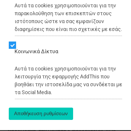
Αυτά τα cookies χρησιμοποιούνται για την
παρακολούθηση των επισκεπτών στους
ιστότοπους ώστε να σας εμφανίζουν
διαφημίσεις που είναι πιο σχετικές με εσάς.
Kοινωνικά Δίκτυα
Τo Σχολείο μας στηρίζει τη ΓΑΛΙΛΑΙΑ και τιμά
Αυτά τα cookies χρησιμοποιούνται για την
τον Μίκη Θεοδωράκη με μια μοναδική
λειτουργία της εφαρμογής AddThis που
συναυλία.
βοηθάει την ιστοσελίδα μας να συνδέεται με
τα Social Media.
Στο πλαίσιο της διαχρονικής τους προσήλωσης
στον πολιτισμό και της έμπρακτης κοινωνικής
προσφοράς,
τα Εκπαιδευτήρια Δούκα
διοργανώνουν μια ξεχωριστή συναυλία με έργα
του κορυφαίου Έλληνα συνθέτη Μίκη
Θεοδωράκη, την Πέμπτη 5 Φεβρουαρίου 2026,