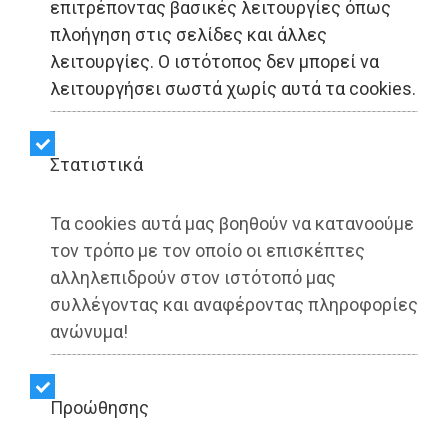
επιτρέποντας βασικές λειτουργίες όπως
Τελετή παράδοσης του
πλοήγηση στις σελίδες και άλλες
λειτουργίες. Ο ιστότοπος δεν μπορεί να
Ολυμπιακού
λειτουργήσει σωστά χωρίς αυτά τα cookies.
Κωπηλατοδρομίου
Σχοινιά, τη Δευτέρα 6
Στατιστικά
Ιουλίου
Τα cookies αυτά μας βοηθούν να κατανοούμε
τον τρόπο με τον οποίο οι επισκέπτες
αλληλεπιδρούν στον ιστότοπό μας
Share:
συλλέγοντας και αναφέροντας πληροφορίες
Dimotisnews | 01/07/2026 - 13:32
ανώνυμα!
▶️ Ακούστε το κείμενο
Προώθησης