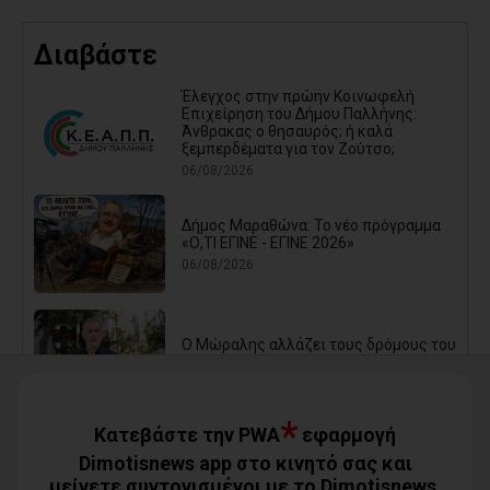
Διαβάστε
Έλεγχος στην πρώην Κοινωφελή
Επιχείρηση του Δήμου Παλλήνης:
Άνθρακας ο θησαυρός; ή καλά
ξεμπερδέματα για τον Ζούτσο;
06/08/2026
Δήμος Μαραθώνα: Το νέο πρόγραμμα
«Ο,ΤΙ ΕΓΙΝΕ - ΕΓΙΝΕ 2026»
06/08/2026
Ο Μώραλης αλλάζει τους δρόμους του
Πειραιά (photos+video)
06/08/2026
*
Κατεβάστε την PWA
εφαρμογή
Οι μηνύσεις που φέρνουν σε δύσκολη
Dimotisnews app στο κινητό σας και
θέση αιρετό των νοτίων προαστίων
μείνετε συντονισμένοι με το Dimotisnews.