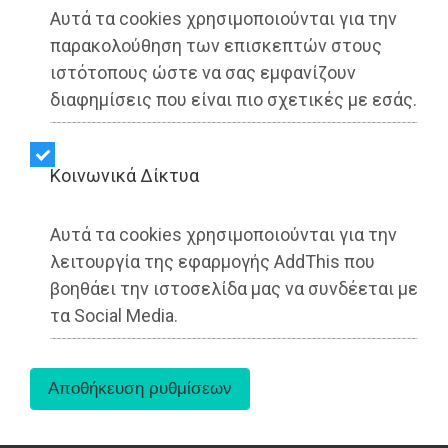
Αυτά τα cookies χρησιμοποιούνται για την
παρακολούθηση των επισκεπτών στους
ιστότοπους ώστε να σας εμφανίζουν
διαφημίσεις που είναι πιο σχετικές με εσάς.
Kοινωνικά Δίκτυα
Το Εθνικό Αναπτυξιακό Ταμείο (Hellenic Growth
Fund) και η Εταιρεία Ακινήτων Δημοσίου (ΕΤΑΔ)
Αυτά τα cookies χρησιμοποιούνται για την
σας προσκαλούν στην τελετή παράδοσης του
λειτουργία της εφαρμογής AddThis που
Ολυμπιακού Κωπηλατοδρομίου Σχοινιά από το
βοηθάει την ιστοσελίδα μας να συνδέεται με
Υπουργείο Εθνικής Οικονομίας και Οικονομικών
τα Social Media.
προς το Υπουργείο Παιδείας, Θρησκευμάτων και
Αθλητισμού.
Η εκδήλωση θα πραγματοποιηθεί τη Δευτέρα 6
Ιουλίου 2026, στις 20:00 (προσέλευση από τις