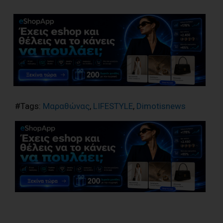
#Tags:
Μαραθώνας
,
LIFESTYLE
,
Dimotisnews