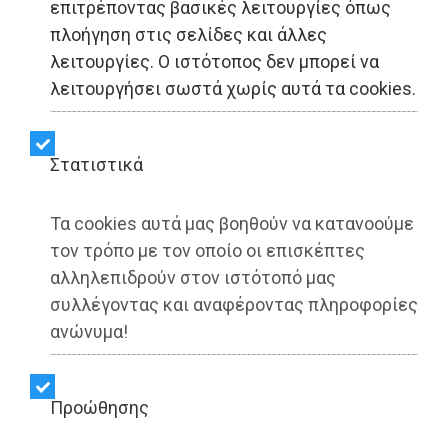
επιτρέποντας βασικές λειτουργίες όπως
πλοήγηση στις σελίδες και άλλες
λειτουργίες. Ο ιστότοπος δεν μπορεί να
λειτουργήσει σωστά χωρίς αυτά τα cookies.
Στατιστικά
Τα cookies αυτά μας βοηθούν να κατανοούμε
τον τρόπο με τον οποίο οι επισκέπτες
αλληλεπιδρούν στον ιστότοπό μας
συλλέγοντας και αναφέροντας πληροφορίες
ανώνυμα!
Γέρακας - ΑΥΤΟΔΙΟΙΚΗΣΗ
Dimotisnews - 06/08/2026
20:31
Προώθησης
Έλεγχος στην πρώην Κοινωφελή Επιχείρηση
του Δήμου Παλλήνης: Άνθρακας ο θησαυρός; ή