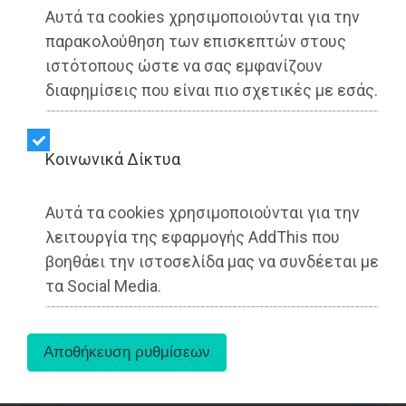
Αυτά τα cookies χρησιμοποιούνται για την
παρακολούθηση των επισκεπτών στους
ιστότοπους ώστε να σας εμφανίζουν
διαφημίσεις που είναι πιο σχετικές με εσάς.
Kοινωνικά Δίκτυα
Αυτά τα cookies χρησιμοποιούνται για την
λειτουργία της εφαρμογής AddThis που
βοηθάει την ιστοσελίδα μας να συνδέεται με
Βούλα - ΑΥΤΟΔΙΟΙΚΗΣΗ
τα Social Media.
Dimotisnews - 29/07/2026
14:49
Κωνσταντέλλος κατά Τσίπρα: «Τι έκανε 5
χρόνια ως πρωθυπουργός; Εκείνος σχολιάζει,
εμείς αγωνιζόμαστε»