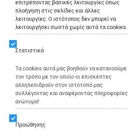
επιτρέποντας βασικές λειτουργίες όπως
πλοήγηση στις σελίδες και άλλες
λειτουργίες. Ο ιστότοπος δεν μπορεί να
λειτουργήσει σωστά χωρίς αυτά τα cookies.
Στατιστικά
Τα cookies αυτά μας βοηθούν να κατανοούμε
τον τρόπο με τον οποίο οι επισκέπτες
αλληλεπιδρούν στον ιστότοπό μας
συλλέγοντας και αναφέροντας πληροφορίες
ανώνυμα!
Βουλιαγμένη - LIFESTYLE
Dimotisnews - 30/07/2026
23:09
Προώθησης
Η Βουλιαγμένη δεν υπάρχει πια