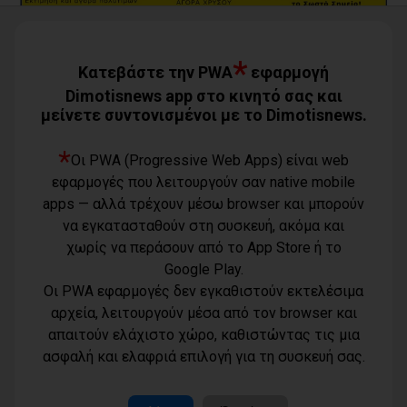
*
Κατεβάστε την PWA
εφαρμογή
Dimotisnews app στο κινητό σας και
μείνετε συντονισμένοι με το Dimotisnews.
*
Οι PWA (Progressive Web Apps) είναι web
εφαρμογές που λειτουργούν σαν native mobile
Όροι χρήσης
apps — αλλά τρέχουν μέσω browser και μπορούν
Τηλέφωνο
Πολιτική
να εγκατασταθούν στη συσκευή, ακόμα και
επικοινωνίας
απορρήτου -
6977232183
χωρίς να περάσουν από το App Store ή το
cookies
Μοναδικός
Google Play.
αριθμός
Ταυτότητα
Οι PWA εφαρμογές δεν εγκαθιστούν εκτελέσιμα
Μ.Η.Τ.:
Επικοινωνία
262003
αρχεία, λειτουργούν μέσα από τον browser και
Μέλη
απαιτούν ελάχιστο χώρο, καθιστώντας τις μια
www.dimotisnews.gr © 2012 - 2026 All rights reserved
ασφαλή και ελαφριά επιλογή για τη συσκευή σας.
Κατασκευή & υποστήριξη ιστοσελίδας