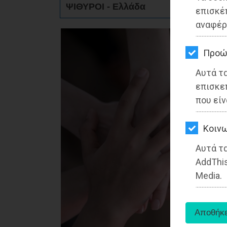
ΨΙΘΥΡΟΙ - Ελλάδα
ΚΗΠΟΣ
επισκέ
αναφέρ
ΥΓΕΙΑ
LIFESTYLE
Προώ
Αυτά τ
ΤΑΞΙΔΙΑ
επισκε
ΕΞΟΔΟΣ
που είν
ΠΕΡΙΒΑΛΛΟΝ
Kοινω
ΚΑΤΟΙΚΙΔΙΟ
Αυτά τα
AddThis
ΑΓΓΕΛΙΕΣ
Media.
ΕΦΗΜΕΡΙΔΕΣ
OΔΗΓΟΣ