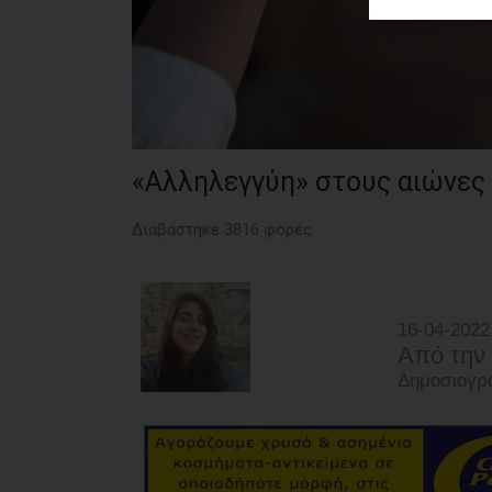
ΑΓΟΡΑΣ
ΨΙΘΥΡΟΙ
ΑΠΟΣΤΟΛΗ
ΑΡΘΡΩΝ
«Αλληλεγγύη» στους αιώνες
Διαβάστηκε 3816 φορές
16-04-2022
Από την
Δημοσιογρά