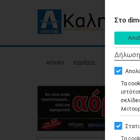
Στο dim
AΡΧΙΚΗ
ΕΙΔΗΣΕΙΣ
Δήλωση
ΠΟΛΙΤΙΚΗ
AΡΧΙΚΗ
ΕΙΔΗΣΕΙΣ
ΠΟΛΙΤΙΚΗ
ΤΟΠΙΚΗ
Απολ
ΑΥΤΟΔΙΟΙΚΗΣΗ
Τα coo
ιστότο
ΟΙΚΟΝΟΜΙΑ
σελίδες
ΑΘΛΗΤΙΣΜΟΣ
λειτου
ΠΟΛΙΤΙΣΜΟΣ
Στατι
ΣΠΙΤΙ-
Τα cook