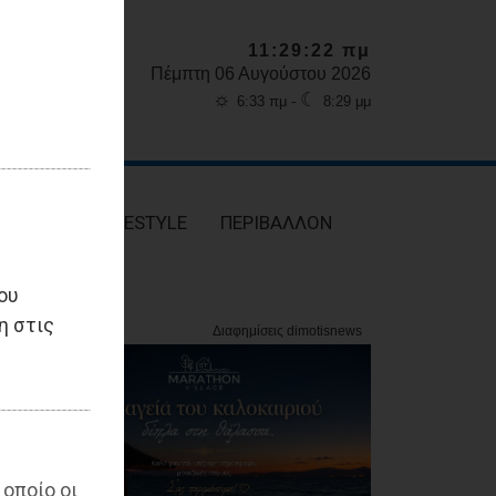
11:29:24 πμ
Πέμπτη 06 Αυγούστου 2026
☼
☾
6:33 πμ -
8:29 μμ
ΥΓΕΙΑ
LIFESTYLE
ΠΕΡΙΒΑΛΛΟΝ
ου
η στις
 οποίο οι