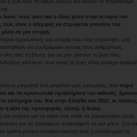
υ η ζωή τους τα έφερε αλλιώς και δίνουν το παράδειγμα
ται.
 λαού, ίσως γιατί και ο ίδιος μέσα στην ιστορία του
, πώς είναι ο αδερφός να στρέφεται εναντίον του
 μέσα σε μια στιγμή.
στορία προσωπική, μια ιστορία που τους συγκίνησε, μια
 προσπαθούν να συνδράμουν αυτούς τους ανθρώπους.
όλη τους τη βιωτή, για να μην χάσουν τη ζωή τους.
επιδιώξεις κάποιων, που αυτές οι ζωές είναι μονάχα αριθμοί
γκίνητος μπροστά στο μεγαλείο μιας κοινωνίας, που
παρά
ει και τα προσωπικά προβλήματα του καθενός, βρίσκε
το υστέρημα του. Και στην Ελλάδα του 2022, οι πολίτες
αι η αξία της προσφοράς, υλικής ή άυλης.
 του ανάγκη για να κάνει ένα παιδί να χαμογελάσει ξανά.
απόλαυση για να προσφέρει ανακούφιση σε μια μάνα. Στο ν
ιον τρόπο μπορεί αποδεικνύοντας πως η αλληλεγγύη σε