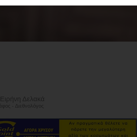
 Ειρήνη Δελακά
φος - Διεθνολόγος