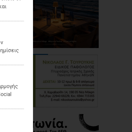
και
ων
ημίσεις
αρμογής
ocial