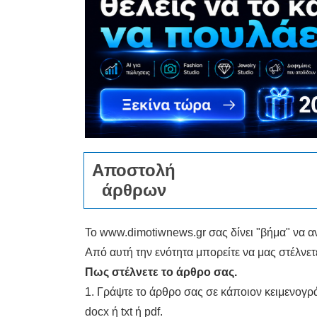
ΚΗΠΟΣ
ΥΓΕΙΑ
LIFESTYLE
ΤΑΞΙΔΙΑ
ΕΞΟΔΟΣ
Aποστολή
ΠΕΡΙΒΑΛΛΟΝ
άρθρων
ΚΑΤΟΙΚΙΔΙΟ
ΑΓΓΕΛΙΕΣ
Το www.dimotiwnews.gr σας δίνει "βήμα" να α
Από αυτή την ενότητα μπορείτε να μας στέλνε
ΕΦΗΜΕΡΙΔΕΣ
Πως στέλνετε το άρθρο σας.
1. Γράψτε το άρθρο σας σε κάποιον κειμενογρ
OΔΗΓΟΣ
docx ή txt ή pdf.