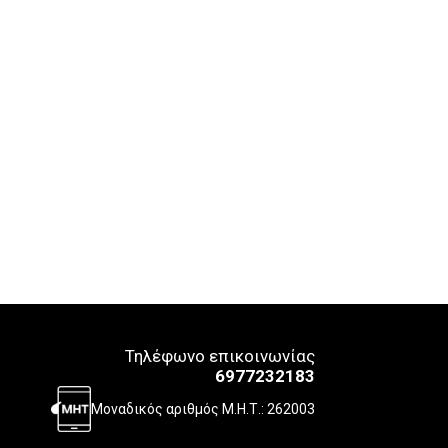
Τηλέφωνο επικοινωνίας
6977232183
Μοναδικός αριθμός Μ.Η.Τ.: 262003