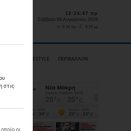
12:24:49 πμ
Σάββατο 08 Αυγούστου 2026
☼
☾
6:34 πμ -
8:26 μμ
ΥΓΕΙΑ
LIFESTYLE
ΠΕΡΙΒΑΛΛΟΝ
ου
η στις
 οποίο οι