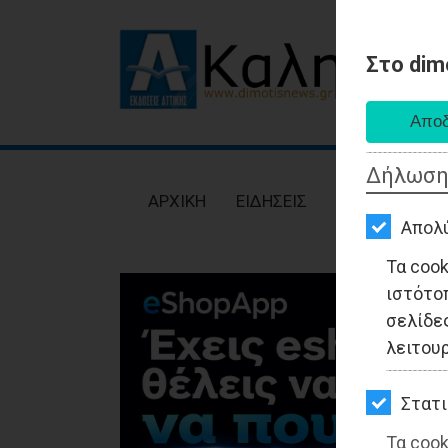
Στο dim
AΡΧΙΚΗ
ΕΙΔΗΣΕΙΣ
Δήλωση
ΠΟΛΙΤΙΚΗ
AΡΧΙΚΗ
ΕΙΔΗΣΕΙΣ
ΠΟΛΙΤΙΚΗ
ΤΟΠΙΚΗ
Απολ
ΑΥΤΟΔΙΟΙΚΗΣΗ
Τα coo
ιστότο
ΟΙΚΟΝΟΜΙΑ
σελίδες
ΑΘΛΗΤΙΣΜΟΣ
λειτου
ΠΟΛΙΤΙΣΜΟΣ
Στατι
ΣΠΙΤΙ-
Τα cook