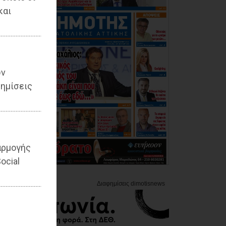
και
ων
ημίσεις
αρμογής
ocial