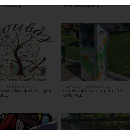
πολεμικό μήνυμα του
Δήμος Διονύσου: Αφιέρωμα στο
 Κερασίδη...
Μίκη Θεοδωράκη...
 - ΠΟΛΙΤΙΣΜΟΣ
Παλλήνη - ΠΟΛΙΤΙΣΜΟΣ
θητικό Φεστιβάλ Ραφήνας -
Τοποθετήθηκαν οι πρώτοι 12
υ,...
κάδοι για...