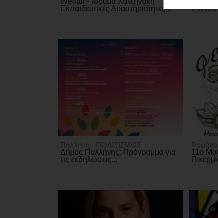
ΑΓΟΡΑΣ
We4all - Ίδρυμα Χατζηγάκη:
Το αντι
Εκπαιδευτικές Δραστηριότητες...
Στέλιου
ΨΙΘΥΡΟΙ
ΑΠΟΣΤΟΛΗ
ΑΡΘΡΩΝ
Παλλήνη - ΠΟΛΙΤΙΣΜΟΣ
Ραφήνα
Δήμος Παλλήνης: Πρόγραμμα για
11o Μα
τις εκδηλώσεις...
Πικερμίο