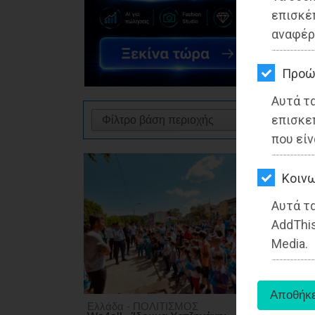
ΚΗΠΟΣ
επισκέ
αναφέρ
ΥΓΕΙΑ
LIFESTYLE
Προώ
Αυτά τ
ΤΑΞΙΔΙΑ
επισκε
ΕΞΟΔΟΣ
που είν
ΠΕΡΙΒΑΛΛΟΝ
Kοινω
ΚΑΤΟΙΚΙΔΙΟ
Αυτά τα
AddThis
ΑΓΓΕΛΙΕΣ
Media.
ΕΦΗΜΕΡΙΔΕΣ
OΔΗΓΟΣ
Ελλάδα - ΠΟΛΙΤΙΣΜΟΣ
Ελλάδα