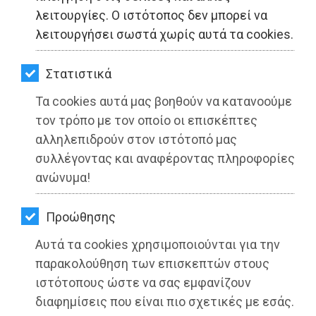
ΚΗΠΟΣ
λειτουργίες. Ο ιστότοπος δεν μπορεί να
λειτουργήσει σωστά χωρίς αυτά τα cookies.
ΥΓΕΙΑ
LIFESTYLE - Μαραθώνας
LIFESTYLE
Στατιστικά
Τα cookies αυτά μας βοηθούν να κατανοούμε
ΤΑΞΙΔΙΑ
τον τρόπο με τον οποίο οι επισκέπτες
ΕΞΟΔΟΣ
αλληλεπιδρούν στον ιστότοπό μας
συλλέγοντας και αναφέροντας πληροφορίες
ΠΕΡΙΒΑΛΛΟΝ
ανώνυμα!
ΚΑΤΟΙΚΙΔΙΟ
Προώθησης
ΑΓΓΕΛΙΕΣ
Αυτά τα cookies χρησιμοποιούνται για την
ΕΦΗΜΕΡΙΔΕΣ
παρακολούθηση των επισκεπτών στους
ιστότοπους ώστε να σας εμφανίζουν
OΔΗΓΟΣ
διαφημίσεις που είναι πιο σχετικές με εσάς.