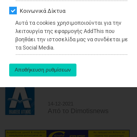
ΑΓΟΡΑΣ
Kοινωνικά Δίκτυα
ΨΙΘΥΡΟΙ
Αυτά τα cookies χρησιμοποιούνται για την
ΑΠΟΣΤΟΛΗ
λειτουργία της εφαρμογής AddThis που
ΑΡΘΡΩΝ
«Γνωρίζω τον Κόσμο μέσα από τα
βοηθάει την ιστοσελίδα μας να συνδέεται με
Παιχνίδια του» από τη Λαογραφική
τα Social Media.
Εταιρεία Βαρνάβα
Διαβάστηκε 4059 φορές
14-12-2021
Από τo Dimotisnews