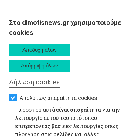
Στο dimotisnews.gr χρησιμοποιούμε
AΡΧΙΚΗ
cookies
Πέμπτη 06 Αυγούστου 2026
ΕΙΔΗΣΕΙΣ
Α. 6:33 πμ - Δ. 8:29 μμ
ΠΟΛΙΤΙΚΗ
ΤΟΠΙΚΗ
ΑΥΤΟΔΙΟΙΚΗΣΗ
Δήλωση cookies
ΟΙΚΟΝΟΜΙΑ
Απολύτως απαραίτητα cookies
ΑΘΛΗΤΙΣΜΟΣ
Τα cookies αυτά
είναι απαραίτητα
για την
ΠΟΛΙΤΙΣΜΟΣ
λειτουργία αυτού του ιστότοπου
επιτρέποντας βασικές λειτουργίες όπως
ΣΠΙΤΙ-
πλοήγηση στις σελίδες και άλλες