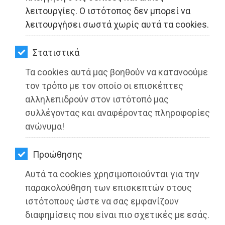
ΚΗΠΟΣ
λειτουργίες. Ο ιστότοπος δεν μπορεί να
λειτουργήσει σωστά χωρίς αυτά τα cookies.
ΥΓΕΙΑ
LIFESTYLE
Στατιστικά
Τα cookies αυτά μας βοηθούν να κατανοούμε
ΤΑΞΙΔΙΑ
τον τρόπο με τον οποίο οι επισκέπτες
ΕΞΟΔΟΣ
αλληλεπιδρούν στον ιστότοπό μας
συλλέγοντας και αναφέροντας πληροφορίες
ΠΕΡΙΒΑΛΛΟΝ
ανώνυμα!
ΚΑΤΟΙΚΙΔΙΟ
Προώθησης
ΑΓΓΕΛΙΕΣ
Αυτά τα cookies χρησιμοποιούνται για την
ΕΦΗΜΕΡΙΔΕΣ
παρακολούθηση των επισκεπτών στους
ιστότοπους ώστε να σας εμφανίζουν
OΔΗΓΟΣ
διαφημίσεις που είναι πιο σχετικές με εσάς.