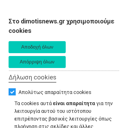
Στο dimotisnews.gr χρησιμοποιούμε
AΡΧΙΚΗ
cookies
Σάββατο 08 Αυγούστου 2026
ΕΙΔΗΣΕΙΣ
Α. 6:34 πμ - Δ. 8:26 μμ
ΠΟΛΙΤΙΚΗ
ΤΟΠΙΚΗ
ΑΥΤΟΔΙΟΙΚΗΣΗ
Δήλωση cookies
ΟΙΚΟΝΟΜΙΑ
Απολύτως απαραίτητα cookies
ΑΘΛΗΤΙΣΜΟΣ
Τα cookies αυτά
είναι απαραίτητα
για την
ΠΟΛΙΤΙΣΜΟΣ
λειτουργία αυτού του ιστότοπου
επιτρέποντας βασικές λειτουργίες όπως
ΤΟΠΙΚΗ ΑΥΤΟΔΙΟΙΚΗΣΗ - Ανατολική Αττική
ΣΠΙΤΙ-
πλοήγηση στις σελίδες και άλλες