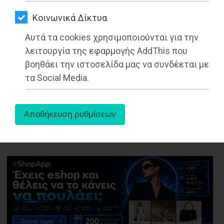
ΑΓΟΡΑΣ
’Ιδρυτική Διακήρυξη Παράταξης
Kοινωνικά Δίκτυα
«Νέος Διόνυσος» με επικεφαλής τον
ΨΙΘΥΡΟΙ
Νίκο Καρυστινό
Αυτά τα cookies χρησιμοποιούνται για την
ΑΠΟΣΤΟΛΗ
λειτουργία της εφαρμογής AddThis που
ΑΡΘΡΩΝ
Διαβάστηκε 6337 φορές
βοηθάει την ιστοσελίδα μας να συνδέεται με
τα Social Media.
27-05-2025
Από τo Dimotisnews