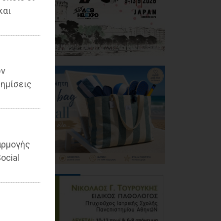
και
ων
ημίσεις
αρμογής
ocial