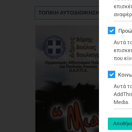
ΚΗΠΟΣ
επισκέ
ΤΟΠΙΚΗ ΑΥΤΟΔΙΟΙΚΗΣΗ - Βούλα
αναφέρ
ΥΓΕΙΑ
LIFESTYLE
Προώ
Αυτά τ
ΤΑΞΙΔΙΑ
επισκε
ΕΞΟΔΟΣ
που είν
ΠΕΡΙΒΑΛΛΟΝ
Kοινω
ΚΑΤΟΙΚΙΔΙΟ
Αυτά τα
AddThis
ΑΓΓΕΛΙΕΣ
Media.
ΕΦΗΜΕΡΙΔΕΣ
OΔΗΓΟΣ