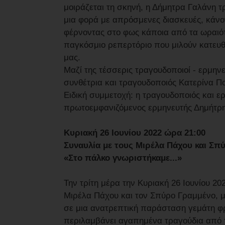
μοιράζεται τη σκηνή, η Δήμητρα Γαλάνη τ
μια φορά με απρόσμενες διασκευές, κάνο
φέρνοντας στο φως κάποια από τα ωραιότ
παγκόσμιο ρεπερτόριο που μιλούν κατευθε
μας.
Μαζί της τέσσερις τραγουδοποιοί - ερμην
συνθέτρια και τραγουδοποιός Κατερίνα Π
Ειδική συμμετοχή: η τραγουδοποιός και 
πρωτοεμφανιζόμενος ερμηνευτής Δημήτρ
Κυριακή 26 Ιουνίου 2022 ώρα 21:00
Συναυλία με τους Μιρέλα Πάχου και Σπ
«Στο πάλκο γνωριστήκαμε...»
Την τρίτη μέρα την Κυριακή 26 Ιουνίου 2
Μιρέλα Πάχου και τον Σπύρο Γραμμένο, 
σε μια ανατρεπτική παράσταση γεμάτη φρ
περιλαμβάνει αγαπημένα τραγούδια από 