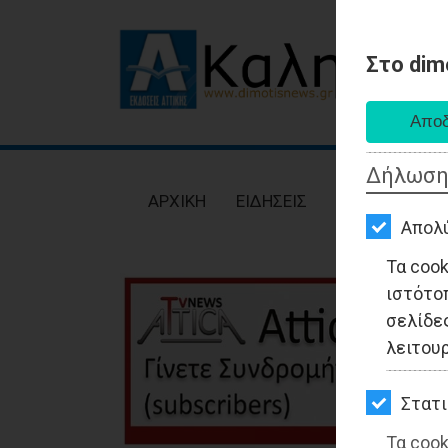
Στο dim
AΡΧΙΚΗ
ΕΙΔΗΣΕΙΣ
Δήλωση
ΠΟΛΙΤΙΚΗ
AΡΧΙΚΗ
ΕΙΔΗΣΕΙΣ
ΠΟΛΙΤΙΚΗ
ΤΟΠΙΚΗ
Απολ
ΑΥΤΟΔΙΟΙΚΗΣΗ
Τα coo
ιστότο
ΟΙΚΟΝΟΜΙΑ
σελίδες
ΑΘΛΗΤΙΣΜΟΣ
λειτου
ΠΟΛΙΤΙΣΜΟΣ
Στατι
ΣΠΙΤΙ-
Τα cook