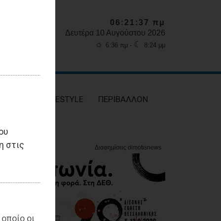
06:21:39 πμ
Δευτέρα 10 Αυγούστου 2026
☼
☾
6:36 πμ -
8:24 μμ
ΥΓΕΙΑ
LIFESTYLE
ΠΕΡΙΒΑΛΛΟΝ
ου
η στις
 οποίο οι