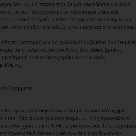
ραγουδάει με μια παρέα που θα μας αιφνιδιάσει για άλλη
ντας μια νέα προσέγγιση στο παλαιότερο υλικό και
ερα ερωτικά τραγούδια κάθε εποχής από το ελληνικό και
ίαν στην καρδιά, στο σώμα, στο μυαλό και στις αισθήσεις
ευτές της νεότερης γενιάς, η ελληνοβραζιλιάνα βραβευμένη
ολέμη και ο ταλαντούχος συνθέτης Ευστάθιος Δράκος.
ερμηνεύτρια Παυλίνα Βουλγαράκη και ο νεαρός
ης Κόψης.
ύρο Γραμμένο
022 θα πραγματοποιηθεί συναυλία με το μουσικό σχήμα
με τίτλο «Στο πάλκο γνωριστήκαμε…». Μας προσκαλούν
εσκάδα, χιούμορ και διάθεση για τραγούδι. Το πρόγραμμα
την προσωπική δισκογραφία των δυο καταξιωμένων