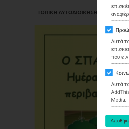
ΚΗΠΟΣ
επισκέ
ΤΟΠΙΚΗ ΑΥΤΟΔΙΟΙΚΗΣΗ - Ανατολική 
αναφέρ
ΥΓΕΙΑ
LIFESTYLE
Προώ
Αυτά τ
ΤΑΞΙΔΙΑ
επισκε
ΕΞΟΔΟΣ
που είν
ΠΕΡΙΒΑΛΛΟΝ
Kοινω
ΚΑΤΟΙΚΙΔΙΟ
Αυτά τα
AddThis
ΑΓΓΕΛΙΕΣ
Media.
ΕΦΗΜΕΡΙΔΕΣ
OΔΗΓΟΣ