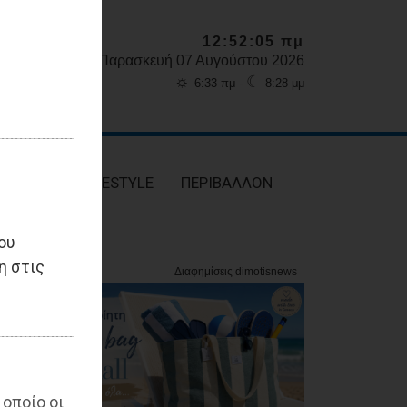
12:52:06 πμ
Παρασκευή 07 Αυγούστου 2026
☼
☾
6:33 πμ -
8:28 μμ
ΥΓΕΙΑ
LIFESTYLE
ΠΕΡΙΒΑΛΛΟΝ
ου
η στις
 οποίο οι