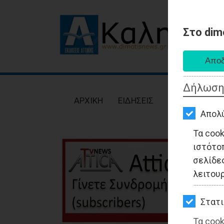
Στο dim
AΡΧΙΚΗ
ΕΙΔΗΣΕΙΣ
Δήλωση
ΠΟΛΙΤΙΚΗ
AΡΧΙΚΗ
ΕΙΔΗΣΕΙΣ
ΠΟΛΙΤΙΚΗ
ΤΟΠΙΚΗ
Απολ
ΑΥΤΟΔΙΟΙΚΗΣΗ
Τα coo
ιστότο
ΟΙΚΟΝΟΜΙΑ
σελίδες
ΑΘΛΗΤΙΣΜΟΣ
λειτου
ΠΟΛΙΤΙΣΜΟΣ
Στατι
ΣΠΙΤΙ-
Τα cook