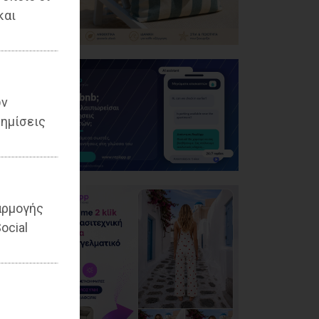
και
ων
ημίσεις
αρμογής
ocial