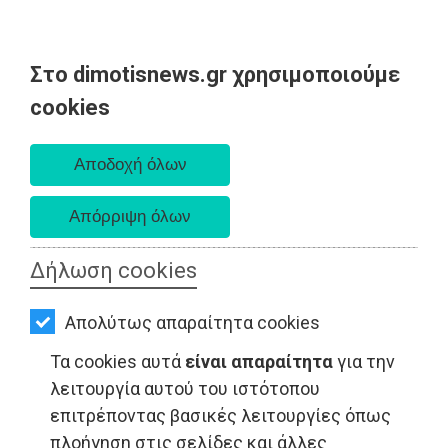
Στο dimotisnews.gr χρησιμοποιούμε
AΡΧΙΚΗ
cookies
Πέμπτη 06 Αυγούστου 2026
ΕΙΔΗΣΕΙΣ
Α. 6:33 πμ - Δ. 8:29 μμ
ΠΟΛΙΤΙΚΗ
ΤΟΠΙΚΗ
ΑΥΤΟΔΙΟΙΚΗΣΗ
Δήλωση cookies
LIFESTYLE - Μαραθώνας
ΟΙΚΟΝΟΜΙΑ
Απολύτως απαραίτητα cookies
ΑΘΛΗΤΙΣΜΟΣ
Τα cookies αυτά
είναι απαραίτητα
για την
ΠΟΛΙΤΙΣΜΟΣ
λειτουργία αυτού του ιστότοπου
επιτρέποντας βασικές λειτουργίες όπως
ΣΠΙΤΙ-
πλοήγηση στις σελίδες και άλλες