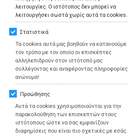
ΚΗΠΟΣ
λειτουργίες. Ο ιστότοπος δεν μπορεί να
λειτουργήσει σωστά χωρίς αυτά τα cookies.
ΥΓΕΙΑ
LIFESTYLE
Στατιστικά
Τα cookies αυτά μας βοηθούν να κατανοούμε
ΤΑΞΙΔΙΑ
τον τρόπο με τον οποίο οι επισκέπτες
ΕΞΟΔΟΣ
αλληλεπιδρούν στον ιστότοπό μας
συλλέγοντας και αναφέροντας πληροφορίες
Α.Π.Σ. Τελμησσός Μαραθώνος:
ΠΕΡΙΒΑΛΛΟΝ
ανώνυμα!
«Βαδίζοντας για την Ειρήνη»
ΚΑΤΟΙΚΙΔΙΟ
Διαβάστηκε 3574 φορές
Προώθησης
ΑΓΓΕΛΙΕΣ
Αυτά τα cookies χρησιμοποιούνται για την
ΕΦΗΜΕΡΙΔΕΣ
παρακολούθηση των επισκεπτών στους
ιστότοπους ώστε να σας εμφανίζουν
27-05-2025
OΔΗΓΟΣ
διαφημίσεις που είναι πιο σχετικές με εσάς.
Από τo Dimotisnews