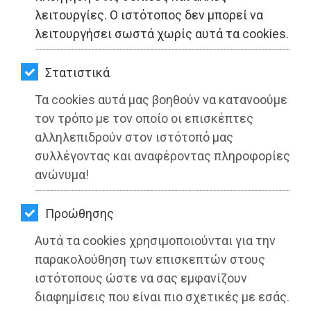
ΚΗΠΟΣ
λειτουργίες. Ο ιστότοπος δεν μπορεί να
λειτουργήσει σωστά χωρίς αυτά τα cookies.
ΥΓΕΙΑ
LIFESTYLE
Στατιστικά
Τα cookies αυτά μας βοηθούν να κατανοούμε
ΤΑΞΙΔΙΑ
τον τρόπο με τον οποίο οι επισκέπτες
ΕΞΟΔΟΣ
αλληλεπιδρούν στον ιστότοπό μας
συλλέγοντας και αναφέροντας πληροφορίες
ΠΕΡΙΒΑΛΛΟΝ
ανώνυμα!
Αδήλωτα τετραγωνικά: Σε ποιους
ΚΑΤΟΙΚΙΔΙΟ
ιδιοκτήτες ακινήτων οι δήμοι
Προώθησης
επιστρέφουν τέλη και πρόστιμα
ΑΓΓΕΛΙΕΣ
Αυτά τα cookies χρησιμοποιούνται για την
Διαβάστηκε 3914 φορές
ΕΦΗΜΕΡΙΔΕΣ
παρακολούθηση των επισκεπτών στους
ιστότοπους ώστε να σας εμφανίζουν
OΔΗΓΟΣ
διαφημίσεις που είναι πιο σχετικές με εσάς.