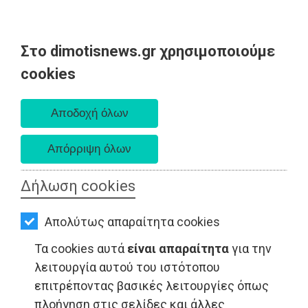
Στο dimotisnews.gr χρησιμοποιούμε
AΡΧΙΚΗ
cookies
Σάββατο 08 Αυγούστου 2026
ΕΙΔΗΣΕΙΣ
Α. 6:34 πμ - Δ. 8:26 μμ
ΠΟΛΙΤΙΚΗ
ΤΟΠΙΚΗ
ΑΥΤΟΔΙΟΙΚΗΣΗ
Δήλωση cookies
ΟΙΚΟΝΟΜΙΑ
Απολύτως απαραίτητα cookies
ΑΘΛΗΤΙΣΜΟΣ
LIFESTYLE - Ανατολική Αττική
Τα cookies αυτά
είναι απαραίτητα
για την
ΠΟΛΙΤΙΣΜΟΣ
λειτουργία αυτού του ιστότοπου
επιτρέποντας βασικές λειτουργίες όπως
ΣΠΙΤΙ-
πλοήγηση στις σελίδες και άλλες