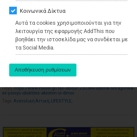
ΑΓΟΡΑΣ
27-05-2025
Kοινωνικά Δίκτυα
ΨΙΘΥΡΟΙ
Από τo Dimotisnews
Αυτά τα cookies χρησιμοποιούνται για την
ΑΠΟΣΤΟΛΗ
λειτουργία της εφαρμογής AddThis που
ΑΡΘΡΩΝ
βοηθάει την ιστοσελίδα μας να συνδέεται με
τα Social Media.
aboutus
Πηγή:
https://www.insider.gr/tax-labour/230384/adilota-tetragonika-
se-poioys-idioktites-akiniton-oi-dimoi-
Tags:
Ανατολική Αττική
,
LIFESTYLE
,