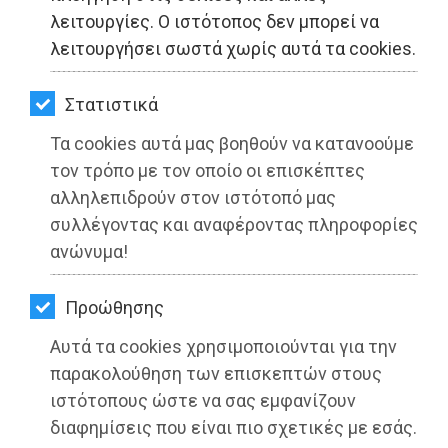
ΚΗΠΟΣ
λειτουργίες. Ο ιστότοπος δεν μπορεί να
λειτουργήσει σωστά χωρίς αυτά τα cookies.
ΥΓΕΙΑ
LIFESTYLE
Στατιστικά
Τα cookies αυτά μας βοηθούν να κατανοούμε
ΤΑΞΙΔΙΑ
τον τρόπο με τον οποίο οι επισκέπτες
ΕΞΟΔΟΣ
αλληλεπιδρούν στον ιστότοπό μας
συλλέγοντας και αναφέροντας πληροφορίες
ΠΕΡΙΒΑΛΛΟΝ
ανώνυμα!
ΚΑΤΟΙΚΙΔΙΟ
Προώθησης
Aγωνιστική κινητοποίηση μαθητών
ΑΓΓΕΛΙΕΣ
1ου και 2ου Γυμνασίου και 1ου και
Αυτά τα cookies χρησιμοποιούνται για την
2ου Λυκείου Αρτέμιδος
ΕΦΗΜΕΡΙΔΕΣ
παρακολούθηση των επισκεπτών στους
ιστότοπους ώστε να σας εμφανίζουν
OΔΗΓΟΣ
Διαβάστηκε 3585 φορές
διαφημίσεις που είναι πιο σχετικές με εσάς.