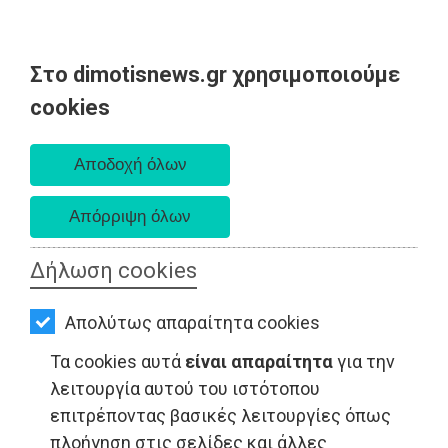
Στο dimotisnews.gr χρησιμοποιούμε
AΡΧΙΚΗ
cookies
Πέμπτη 06 Αυγούστου 2026
ΕΙΔΗΣΕΙΣ
Α. 6:33 πμ - Δ. 8:29 μμ
ΠΟΛΙΤΙΚΗ
ΤΟΠΙΚΗ
ΑΥΤΟΔΙΟΙΚΗΣΗ
Δήλωση cookies
ΟΙΚΟΝΟΜΙΑ
Απολύτως απαραίτητα cookies
ΑΘΛΗΤΙΣΜΟΣ
Τα cookies αυτά
είναι απαραίτητα
για την
LIFESTYLE - Αρτέμιδα
ΠΟΛΙΤΙΣΜΟΣ
λειτουργία αυτού του ιστότοπου
επιτρέποντας βασικές λειτουργίες όπως
ΣΠΙΤΙ-
πλοήγηση στις σελίδες και άλλες