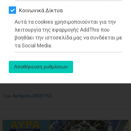
ΑΓΟΡΑΣ
Kοινωνικά Δίκτυα
ΨΙΘΥΡΟΙ
Αυτά τα cookies χρησιμοποιούνται για την
19-01-2022
ΑΠΟΣΤΟΛΗ
λειτουργία της εφαρμογής AddThis που
Από τo Dimotisnews
ΑΡΘΡΩΝ
βοηθάει την ιστοσελίδα μας να συνδέεται με
τα Social Media.
aboutus
Tags:
Αρτέμιδα
,
LIFESTYLE
,