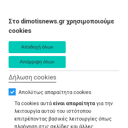
Στο dimotisnews.gr χρησιμοποιούμε
AΡΧΙΚΗ
cookies
Παρασκευή 07 Αυγούστου 2026
ΕΙΔΗΣΕΙΣ
Α. 6:33 πμ - Δ. 8:28 μμ
ΠΟΛΙΤΙΚΗ
ΤΟΠΙΚΗ
ΑΥΤΟΔΙΟΙΚΗΣΗ
Δήλωση cookies
ΟΙΚΟΝΟΜΙΑ
Απολύτως απαραίτητα cookies
ΑΘΛΗΤΙΣΜΟΣ
LIFESTYLE - Ανατολική Αττική
Τα cookies αυτά
είναι απαραίτητα
για την
ΠΟΛΙΤΙΣΜΟΣ
λειτουργία αυτού του ιστότοπου
επιτρέποντας βασικές λειτουργίες όπως
ΣΠΙΤΙ-
πλοήγηση στις σελίδες και άλλες