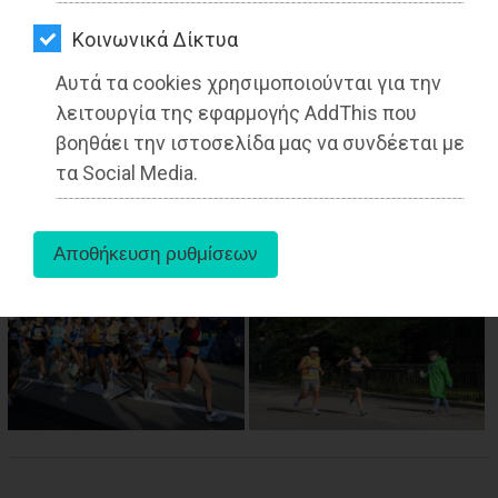
ΑΓΟΡΑΣ
Kοινωνικά Δίκτυα
ΨΙΘΥΡΟΙ
Αυτά τα cookies χρησιμοποιούνται για την
ΑΠΟΣΤΟΛΗ
λειτουργία της εφαρμογής AddThis που
ΑΡΘΡΩΝ
aboutus
βοηθάει την ιστοσελίδα μας να συνδέεται με
τα Social Media.
Πηγή:
http://dromikanea.gr/default.aspx?id=98595&sid=11014
Tags:
Ανατολική Αττική
,
LIFESTYLE
,