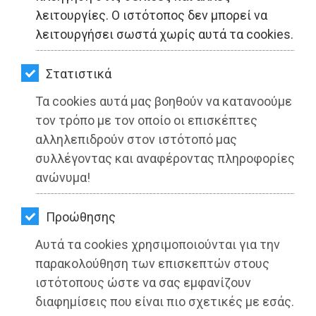
ΚΗΠΟΣ
λειτουργίες. Ο ιστότοπος δεν μπορεί να
λειτουργήσει σωστά χωρίς αυτά τα cookies.
ΥΓΕΙΑ
LIFESTYLE
Στατιστικά
Τα cookies αυτά μας βοηθούν να κατανοούμε
ΤΑΞΙΔΙΑ
τον τρόπο με τον οποίο οι επισκέπτες
ΕΞΟΔΟΣ
αλληλεπιδρούν στον ιστότοπό μας
Αλεξία Παππά: «Ξεκινά νέο κεφάλαιο
συλλέγοντας και αναφέροντας πληροφορίες
στην καριέρα μου…»
ΠΕΡΙΒΑΛΛΟΝ
ανώνυμα!
ΚΑΤΟΙΚΙΔΙΟ
Διαβάστηκε 4760 φορές
Προώθησης
ΑΓΓΕΛΙΕΣ
Αυτά τα cookies χρησιμοποιούνται για την
ΕΦΗΜΕΡΙΔΕΣ
παρακολούθηση των επισκεπτών στους
27-05-2025
ιστότοπους ώστε να σας εμφανίζουν
Από τo Dimotisnews
OΔΗΓΟΣ
διαφημίσεις που είναι πιο σχετικές με εσάς.