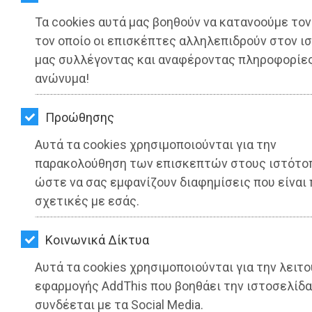
ΚΗΠΟΣ
Τα cookies αυτά μας βοηθούν να κατανοούμε τον
ΥΓΕΙΑ
τον οποίο οι επισκέπτες αλληλεπιδρούν στον ι
μας συλλέγοντας και αναφέροντας πληροφορίε
LIFESTYLE
ανώνυμα!
ΤΑΞΙΔΙΑ
Προώθησης
ΕΞΟΔΟΣ
Αυτά τα cookies χρησιμοποιούνται για την
Αναστολή λειτουργίας σχολικών
παρακολούθηση των επισκεπτών στους ιστότο
ΠΕΡΙΒΑΛΛΟΝ
ώστε να σας εμφανίζουν διαφημίσεις που είναι 
μονάδων του Δήμου Μαραθώνος
ΚΑΤΟΙΚΙΔΙΟ
σχετικές με εσάς.
Διαβάστηκε 4256 φορές
ΑΓΓΕΛΙΕΣ
Kοινωνικά Δίκτυα
ΕΦΗΜΕΡΙΔΕΣ
Αυτά τα cookies χρησιμοποιούνται για την λειτο
27-05-2025
εφαρμογής AddThis που βοηθάει την ιστοσελίδα
OΔΗΓΟΣ
Από την Ειρήνη Δελακά
συνδέεται με τα Social Media.
Δημοσιογράφος - Διεθνολόγος