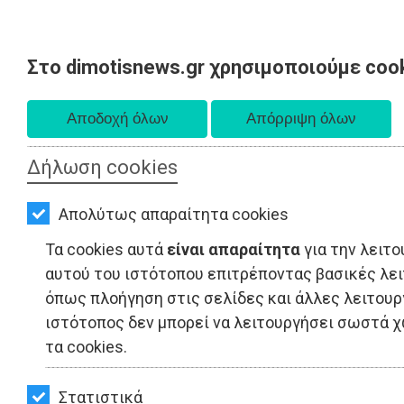
Στο dimotisnews.gr χρησιμοποιούμε coo
AΡΧΙΚΗ
Κυριακή 09 Αυγούστου 2026
ΕΙΔΗΣΕΙΣ
Α. 6:35 πμ - Δ. 8:25 μμ
ΠΟΛΙΤΙΚΗ
Δήλωση cookies
ΤΟΠΙΚΗ
Απολύτως απαραίτητα cookies
ΑΥΤΟΔΙΟΙΚΗΣΗ
Τα cookies αυτά
είναι απαραίτητα
για την λειτο
ΟΙΚΟΝΟΜΙΑ
αυτού του ιστότοπου επιτρέποντας βασικές λε
όπως πλοήγηση στις σελίδες και άλλες λειτουργ
ΑΘΛΗΤΙΣΜΟΣ
ΕΙΔΗΣΕΙΣ - Νέα Μάκρη
ιστότοπος δεν μπορεί να λειτουργήσει σωστά 
τα cookies.
ΠΟΛΙΤΙΣΜΟΣ
ΣΠΙΤΙ-
Στατιστικά