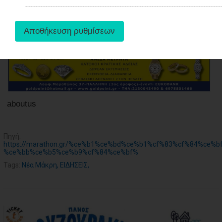
ΑΓΟΡΑΣ
ΨΙΘΥΡΟΙ
ΑΠΟΣΤΟΛΗ
ΑΡΘΡΩΝ
aboutus
Πηγή:
https://marathon.gr/%ce%b1%ce%bd%ce%b1%cf%83%cf%84%ce%
%ce%bb%ce%b5%ce%b9%cf%84%ce%bf%
Tags:
Νέα Μάκρη
,
ΕΙΔΗΣΕΙΣ
,