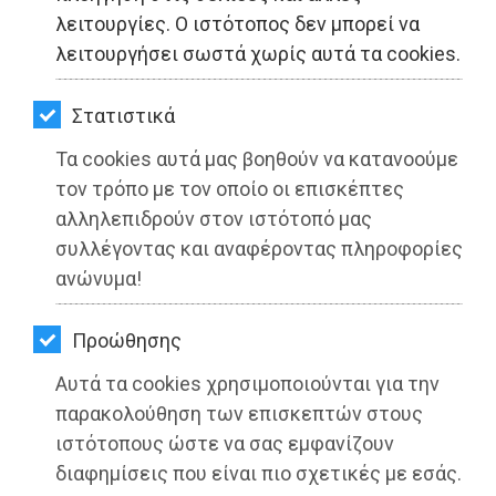
ΚΗΠΟΣ
λειτουργίες. Ο ιστότοπος δεν μπορεί να
λειτουργήσει σωστά χωρίς αυτά τα cookies.
ΥΓΕΙΑ
LIFESTYLE
Στατιστικά
Τα cookies αυτά μας βοηθούν να κατανοούμε
ΤΑΞΙΔΙΑ
Αντιμετώπιση περιστατικών από
τον τρόπο με τον οποίο οι επισκέπτες
ΕΞΟΔΟΣ
αλληλεπιδρούν στον ιστότοπό μας
τους ναυαγοσώστες στον Δήμο
συλλέγοντας και αναφέροντας πληροφορίες
Μαραθώνος
ΠΕΡΙΒΑΛΛΟΝ
ανώνυμα!
Διαβάστηκε 3462 φορές
ΚΑΤΟΙΚΙΔΙΟ
Προώθησης
ΑΓΓΕΛΙΕΣ
Αυτά τα cookies χρησιμοποιούνται για την
ΕΦΗΜΕΡΙΔΕΣ
παρακολούθηση των επισκεπτών στους
27-05-2025
ιστότοπους ώστε να σας εμφανίζουν
Από τo Dimotisnews
OΔΗΓΟΣ
διαφημίσεις που είναι πιο σχετικές με εσάς.