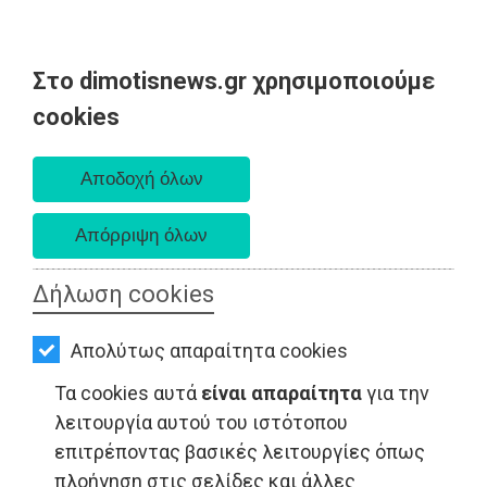
Στο dimotisnews.gr χρησιμοποιούμε
AΡΧΙΚΗ
cookies
Σάββατο 08 Αυγούστου 2026
ΕΙΔΗΣΕΙΣ
Α. 6:34 πμ - Δ. 8:26 μμ
ΠΟΛΙΤΙΚΗ
ΤΟΠΙΚΗ
ΑΥΤΟΔΙΟΙΚΗΣΗ
Δήλωση cookies
ΟΙΚΟΝΟΜΙΑ
LIFESTYLE - Μαραθώνας
Απολύτως απαραίτητα cookies
ΑΘΛΗΤΙΣΜΟΣ
Τα cookies αυτά
είναι απαραίτητα
για την
ΠΟΛΙΤΙΣΜΟΣ
λειτουργία αυτού του ιστότοπου
επιτρέποντας βασικές λειτουργίες όπως
ΣΠΙΤΙ-
πλοήγηση στις σελίδες και άλλες