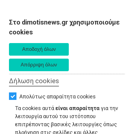
Στο dimotisnews.gr χρησιμοποιούμε
AΡΧΙΚΗ
cookies
Παρασκευή 07 Αυγούστου 2026
ΕΙΔΗΣΕΙΣ
Α. 6:33 πμ - Δ. 8:28 μμ
ΠΟΛΙΤΙΚΗ
ΤΟΠΙΚΗ
ΑΥΤΟΔΙΟΙΚΗΣΗ
Δήλωση cookies
ΟΙΚΟΝΟΜΙΑ
Απολύτως απαραίτητα cookies
ΑΘΛΗΤΙΣΜΟΣ
Τα cookies αυτά
είναι απαραίτητα
για την
ΠΟΛΙΤΙΣΜΟΣ
λειτουργία αυτού του ιστότοπου
επιτρέποντας βασικές λειτουργίες όπως
ΤΟΠΙΚΗ ΑΥΤΟΔΙΟΙΚΗΣΗ - Μαραθώνας
ΣΠΙΤΙ-
πλοήγηση στις σελίδες και άλλες