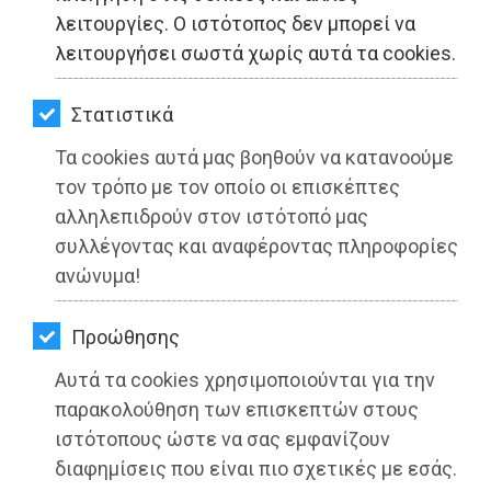
ΚΗΠΟΣ
λειτουργίες. Ο ιστότοπος δεν μπορεί να
λειτουργήσει σωστά χωρίς αυτά τα cookies.
ΥΓΕΙΑ
LIFESTYLE
Στατιστικά
Τα cookies αυτά μας βοηθούν να κατανοούμε
ΤΑΞΙΔΙΑ
τον τρόπο με τον οποίο οι επισκέπτες
ΕΞΟΔΟΣ
αλληλεπιδρούν στον ιστότοπό μας
συλλέγοντας και αναφέροντας πληροφορίες
ΠΕΡΙΒΑΛΛΟΝ
ανώνυμα!
Απάντηση της «Συμμαχίας» στον
ΚΑΤΟΙΚΙΔΙΟ
Δήμαρχο Μαραθώνα κ. Τσίρκα
Προώθησης
ΑΓΓΕΛΙΕΣ
Αυτά τα cookies χρησιμοποιούνται για την
Διαβάστηκε 5050 φορές
ΕΦΗΜΕΡΙΔΕΣ
παρακολούθηση των επισκεπτών στους
ιστότοπους ώστε να σας εμφανίζουν
OΔΗΓΟΣ
διαφημίσεις που είναι πιο σχετικές με εσάς.