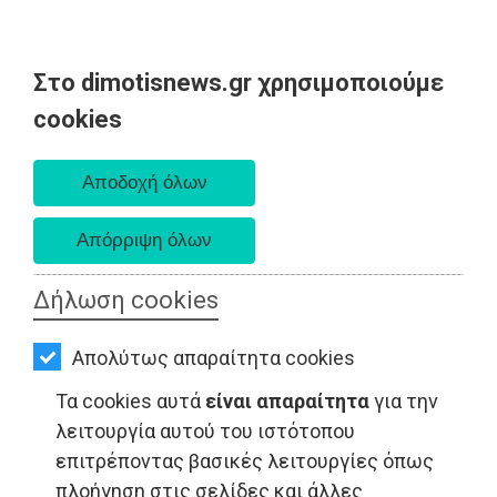
Στο dimotisnews.gr χρησιμοποιούμε
AΡΧΙΚΗ
cookies
Σάββατο 08 Αυγούστου 2026
ΕΙΔΗΣΕΙΣ
Α. 6:34 πμ - Δ. 8:26 μμ
ΠΟΛΙΤΙΚΗ
ΤΟΠΙΚΗ
ΑΥΤΟΔΙΟΙΚΗΣΗ
Δήλωση cookies
ΟΙΚΟΝΟΜΙΑ
ΠΟΛΙΤΙΚΗ - Ανατολική Αττική
Απολύτως απαραίτητα cookies
ΑΘΛΗΤΙΣΜΟΣ
Τα cookies αυτά
είναι απαραίτητα
για την
ΠΟΛΙΤΙΣΜΟΣ
λειτουργία αυτού του ιστότοπου
επιτρέποντας βασικές λειτουργίες όπως
ΣΠΙΤΙ-
πλοήγηση στις σελίδες και άλλες