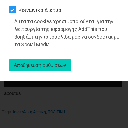
ΑΓΟΡΑΣ
26-02-2022
Kοινωνικά Δίκτυα
ΨΙΘΥΡΟΙ
Από τo Dimotisnews
Αυτά τα cookies χρησιμοποιούνται για την
ΑΠΟΣΤΟΛΗ
λειτουργία της εφαρμογής AddThis που
ΑΡΘΡΩΝ
βοηθάει την ιστοσελίδα μας να συνδέεται με
τα Social Media.
aboutus
Tags:
Ανατολική Αττική
,
ΠΟΛΙΤΙΚΗ
,