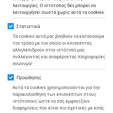
ΚΗΠΟΣ
λειτουργίες. Ο ιστότοπος δεν μπορεί να
λειτουργήσει σωστά χωρίς αυτά τα cookies.
ΥΓΕΙΑ
LIFESTYLE
Στατιστικά
Τα cookies αυτά μας βοηθούν να κατανοούμε
ΤΑΞΙΔΙΑ
τον τρόπο με τον οποίο οι επισκέπτες
ΕΞΟΔΟΣ
αλληλεπιδρούν στον ιστότοπό μας
συλλέγοντας και αναφέροντας πληροφορίες
ΑΠΟΚΛΕΙΣΤΙΚΟ: «Gia Fagaki» και
ΠΕΡΙΒΑΛΛΟΝ
ανώνυμα!
πολιτική στον Μαραθώνα η
ΚΑΤΟΙΚΙΔΙΟ
Υφυπουργός Τουρισμού Σοφία
Προώθησης
Ζαχαράκη
ΑΓΓΕΛΙΕΣ
Αυτά τα cookies χρησιμοποιούνται για την
Διαβάστηκε 7200 φορές
ΕΦΗΜΕΡΙΔΕΣ
παρακολούθηση των επισκεπτών στους
ιστότοπους ώστε να σας εμφανίζουν
OΔΗΓΟΣ
διαφημίσεις που είναι πιο σχετικές με εσάς.