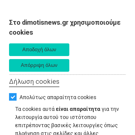
Στο dimotisnews.gr χρησιμοποιούμε
AΡΧΙΚΗ
cookies
Σάββατο 08 Αυγούστου 2026
ΕΙΔΗΣΕΙΣ
Α. 6:34 πμ - Δ. 8:26 μμ
ΠΟΛΙΤΙΚΗ
ΤΟΠΙΚΗ
ΑΥΤΟΔΙΟΙΚΗΣΗ
Δήλωση cookies
ΟΙΚΟΝΟΜΙΑ
Απολύτως απαραίτητα cookies
ΑΘΛΗΤΙΣΜΟΣ
Τα cookies αυτά
είναι απαραίτητα
για την
ΠΟΛΙΤΙΣΜΟΣ
λειτουργία αυτού του ιστότοπου
επιτρέποντας βασικές λειτουργίες όπως
ΠΟΛΙΤΙΚΗ - Ανατολική Αττική
ΣΠΙΤΙ-
πλοήγηση στις σελίδες και άλλες