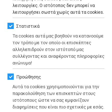
ΚΗΠΟΣ
λειτουργίες. Ο ιστότοπος δεν μπορεί να
λειτουργήσει σωστά χωρίς αυτά τα cookies.
ΥΓΕΙΑ
LIFESTYLE
Στατιστικά
Τα cookies αυτά μας βοηθούν να κατανοούμε
ΤΑΞΙΔΙΑ
τον τρόπο με τον οποίο οι επισκέπτες
ΕΞΟΔΟΣ
αλληλεπιδρούν στον ιστότοπό μας
συλλέγοντας και αναφέροντας πληροφορίες
ΠΕΡΙΒΑΛΛΟΝ
ανώνυμα!
Βασίλης Οικονόμου: «Η «ΒΟΡΕΙΑ
ΚΑΤΟΙΚΙΔΙΟ
ΡΙΒΙΕΡΑ» ενώνει Ωρωπό-Μαραθώνα
Προώθησης
ΑΓΓΕΛΙΕΣ
και ανήκει σε όλους!»
Αυτά τα cookies χρησιμοποιούνται για την
ΕΦΗΜΕΡΙΔΕΣ
παρακολούθηση των επισκεπτών στους
Διαβάστηκε 7506 φορές
ιστότοπους ώστε να σας εμφανίζουν
OΔΗΓΟΣ
διαφημίσεις που είναι πιο σχετικές με εσάς.