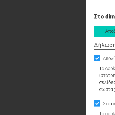
Στο dim
Δήλωση
Απολύ
Τα cook
ιστότοπ
σελίδες
σωστά χ
Στατι
Τα cook