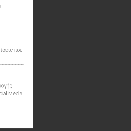
ι
ίσεις που
μογής
ial Media.