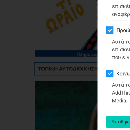
ΚΗΠΟΣ
επισκέ
αναφέρ
ΥΓΕΙΑ
LIFESTYLE
Προώ
Αυτά τ
ΤΑΞΙΔΙΑ
επισκε
ΕΞΟΔΟΣ
που είν
ΤΟΠΙΚΗ ΑΥΤΟΔΙΟΙΚΗΣΗ - Μαραθώνα
ΠΕΡΙΒΑΛΛΟΝ
Kοινω
ΚΑΤΟΙΚΙΔΙΟ
Αυτά τα
AddThis
ΑΓΓΕΛΙΕΣ
Media.
ΕΦΗΜΕΡΙΔΕΣ
OΔΗΓΟΣ