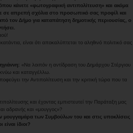
 όπου κάνετε «φωτογραφική αντιπολίτευση» και ακόμα
τε σε απρεπή σχόλια στο προσωπικό σας προφίλ και
από τον Δήμο για καταπάτηση δημοτικής περιουσίας, ο
τήσει.
αού!
ατάντια, είναι ότι αποκαλύπτεται το αληθινό πολιτικό σας
ζηγιάννη:
«Να λοιπόν η αντίδραση του Δημάρχου Στέργιου
ικνύω και καταγγέλλω.
αποφεύγει την Αντιπολίτευση και την κριτική τώρα που τα
ιπολίτευσης και έχοντας εμπιστευτεί την Παράταξη μας
μαι αδρανής και «μουγγος»?
ην μουγγαμάρα των Συμβούλων του και στις υποκλίσεις
 είναι ίδιοι?