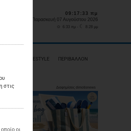
09:17:35 πμ
Παρασκευή 07 Αυγούστου 2026
☼
☾
6:33 πμ -
8:28 μμ
ΥΓΕΙΑ
LIFESTYLE
ΠΕΡΙΒΑΛΛΟΝ
ου
η στις
 οποίο οι