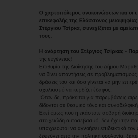
Ο χαρτοπόλεμος ανακοινώσεων και οι ε
επικεφαλής της Ελάσσονος μειοψηφίας,
Στέργιου Τσίρκα, συνεχίζεται με αμείω
τους.
Η ανάρτηση του Στέργιος Τσίρκας - Πο
της ευγένειας!
Επιθυμία της Διοίκησης του Δήμου Μαραθ
να δίνει απαντήσεις σε προβληματισμούς 
δράσεις του και όσο γίνεται να μην επι
σχολιασμό να κερδίζει έδαφος.
Όταν δε, πρόκειται για παρεμβάσεις αιρε
δίδονται σε θεσμικό τόνο και συναδελφι
Εκεί όμως που η εκάστοτε σοβαρή διοίκηση
στοιχειώδη αυτοσεβασμό, δεν έχει την π
υποχρεούται να αγνοήσει επιδεικτικά τον
ξεφεύγει από την πολιτική ορολογία, ξεπ