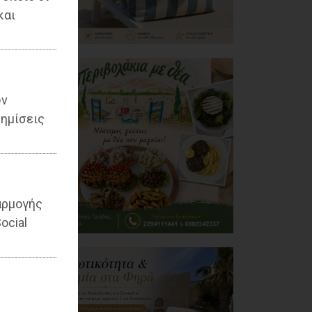
και
ων
ημίσεις
αρμογής
ocial