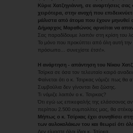
Κύριε Χατζηγιάννη, σε αναρτήσεις σας
χειρότερα, στην ανοχή που επιδεικνύε
μάλιστα από άτομα που έχουν μηνυθεί 
Δήμαρχος Μαραθώνος αρνείται να απαν
Σας παραδίδουμε λοιπόν στη κρίση του λ
Το μόνο που προκύπτει από όλη αυτή την κ
πρόσωπο… συνεχίστε έτσι!».
Η ανάρτηση - απάντηση του Νίκου Χατ
Τσίρκα σε όσα τον τελευταίο καιρό αναδε
Φαίνεται ότι ο κ. Τσιρκας νόμιζε πως θα 
Συμβούλια δεν γίνονται δια ζώσης.
Τι νόμιζε λοιπόν ο κ. Τσιρκας?
Ότι εγώ ως επικεφαλής της ελάσσονος αντ
περίπου 2.500 συμπολίτες μας, θα στέκο
Μήπως ο κ. Τσίρκας έχει συνηθίσει στ
των αυλοκολάκων του και θεωρεί ότι όλοι
Δεν είμαστε όλοι ίδιοι κ. Τσίρκα.