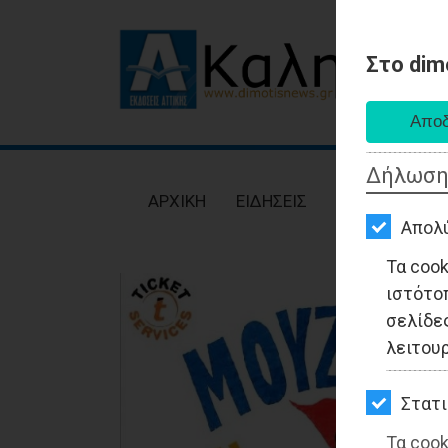
Στο dim
AΡΧΙΚΗ
ΕΙΔΗΣΕΙΣ
Δήλωση
ΠΟΛΙΤΙΚΗ
AΡΧΙΚΗ
ΕΙΔΗΣΕΙΣ
ΠΟΛΙΤΙΚΗ
ΤΟΠΙΚΗ
Απολ
ΑΥΤΟΔΙΟΙΚΗΣΗ
Τα coo
ιστότο
ΟΙΚΟΝΟΜΙΑ
σελίδες
ΑΘΛΗΤΙΣΜΟΣ
λειτου
ΠΟΛΙΤΙΣΜΟΣ
Στατι
ΣΠΙΤΙ-
Τα cook