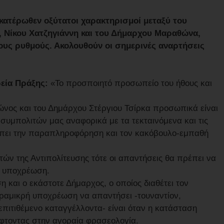
κατέρωθεν οξύτατοι χαρακτηρισμοί μεταξύ του
 Νίκου Χατζηγιάννη και του Δήμαρχου Μαραθώνα,
τους ρυθμούς. Ακολουθούν οι σημερινές αναρτήσεις
ρεία Πράξης:
«Το προσποιητό προσωπείο του ήθους και
ώνος και του Δημάρχου Στέργιου Τσίρκα προσωπικά είναι
συμπολιτών μας αναφορικά με τα τεκταινόμενα και τις
τρέπει την παραπληροφόρηση και τον κακόβουλο-εμπαθή
τών της Αντιπολίτευσης τότε οι απαντήσεις θα πρέπει να
κή υποχρέωση.
 και ο εκάστοτε Δήμαρχος, ο οποίος διαθέτει τον
αραμικρή υποχρέωση να απαντήσει -τουναντίον,
 επιτιθέμενο καταγγέλλοντα- είναι όταν η κατάσταση
έφτοντας στην αγοραία φρασεολογία.