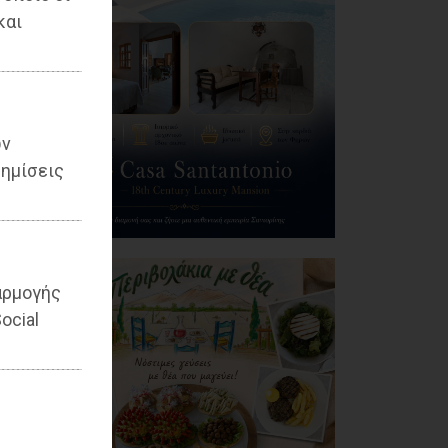
και
ων
ημίσεις
αρμογής
ocial