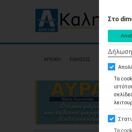
Στο dim
AΡΧΙΚΗ
ΕΙΔΗΣΕΙΣ
Δήλωση
ΠΟΛΙΤΙΚΗ
AΡΧΙΚΗ
ΕΙΔΗΣΕΙΣ
ΠΟΛΙΤΙΚΗ
ΤΟΠΙΚΗ
Απολ
ΑΥΤΟΔΙΟΙΚΗΣΗ
Τα coo
ιστότο
ΟΙΚΟΝΟΜΙΑ
σελίδες
ΑΘΛΗΤΙΣΜΟΣ
λειτου
ΠΟΛΙΤΙΣΜΟΣ
Στατι
ΣΠΙΤΙ-
Τα cook