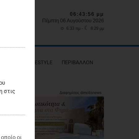
06:43:57 μμ
Πέμπτη 06 Αυγούστου 2026
☼
☾
6:33 πμ -
8:29 μμ
ΥΓΕΙΑ
LIFESTYLE
ΠΕΡΙΒΑΛΛΟΝ
ου
η στις
 οποίο οι