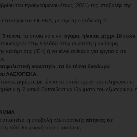
μβρίου του προηγούμενου έτους (2021) της υποβολής της
ν υπάλληλοι του ΟΠΕΚΑ, με την προϋπόθεση ότι
,
ς
3 τέκνα
, τα οποία να είναι
άγαμα, ηλικίας μέχρι 18 ετών
,
ή σπουδάζουν στην Ελλάδα στην ανώτατη ή ανώτερη
ς κατάρτισης (ΙΕΚ) ή να είναι ανίκανα για εργασία σε
ας.
ασφαλιστική ικανότητα, τα δε τέκνα δικαίωμα
του ΛΑΕ/ΟΠΕΚΑ.
ίτεκνες μητέρες με τέκνα τα οποία έχουν συμπληρώσει το
Δημόσια ή ιδιωτικά Εκπαιδευτικά Ιδρύματα του εξωτερικού, 
ΡΑΜΜΑ
 απαιτείται η υποβολή ηλεκτρονικής
αίτησης σε
ση πότε θα ξεκινήσουν οι αιτήσεις.