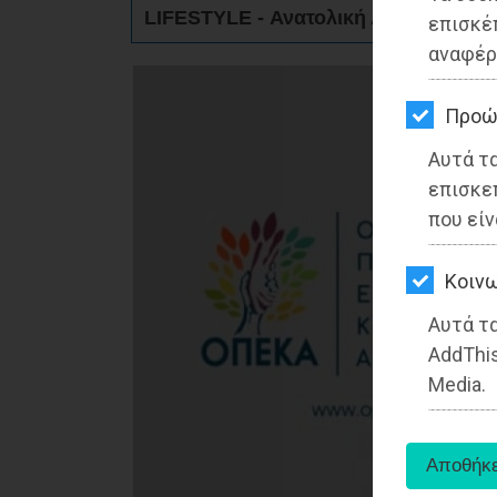
ΚΗΠΟΣ
LIFESTYLE - Ανατολική Αττική
επισκέ
αναφέρ
ΥΓΕΙΑ
LIFESTYLE
Προώ
Αυτά τ
ΤΑΞΙΔΙΑ
επισκε
ΕΞΟΔΟΣ
που είν
ΠΕΡΙΒΑΛΛΟΝ
Kοινω
ΚΑΤΟΙΚΙΔΙΟ
Αυτά τα
AddThis
ΑΓΓΕΛΙΕΣ
Media.
ΕΦΗΜΕΡΙΔΕΣ
OΔΗΓΟΣ