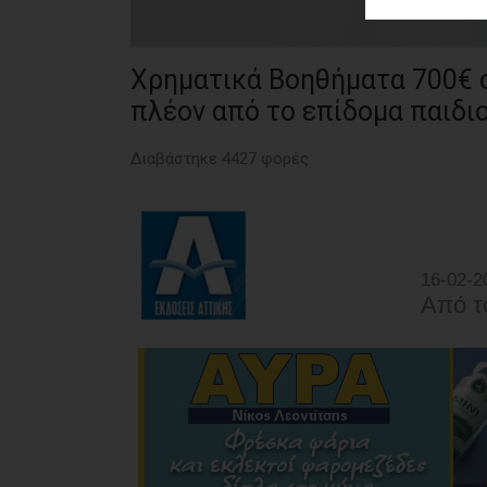
ΑΓΟΡΑΣ
ΨΙΘΥΡΟΙ
Χρηματικά Βοηθήματα 700€ σ
ΑΠΟΣΤΟΛΗ
πλέον από το επίδομα παιδι
ΑΡΘΡΩΝ
Διαβάστηκε 4427 φορές
16-02-2
Από τ