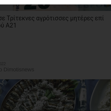
ε Τρίτεκνες αγρότισσες μητέρες επί
ού Α21
022
o Dimotisnews