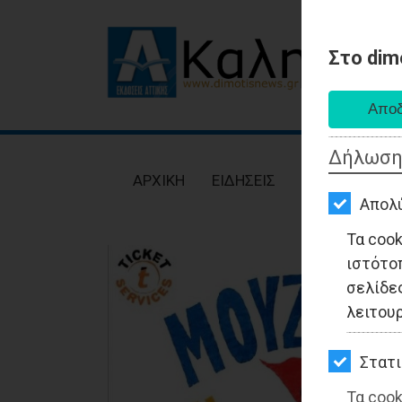
Στο dim
AΡΧΙΚΗ
ΕΙΔΗΣΕΙΣ
Δήλωση
ΠΟΛΙΤΙΚΗ
AΡΧΙΚΗ
ΕΙΔΗΣΕΙΣ
ΠΟΛΙΤΙΚΗ
ΤΟΠΙΚΗ
Απολ
ΑΥΤΟΔΙΟΙΚΗΣΗ
Τα coo
ιστότο
ΟΙΚΟΝΟΜΙΑ
σελίδες
ΑΘΛΗΤΙΣΜΟΣ
λειτου
ΠΟΛΙΤΙΣΜΟΣ
Στατι
ΣΠΙΤΙ-
Τα cook