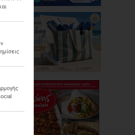
και
ων
ημίσεις
αρμογής
ocial