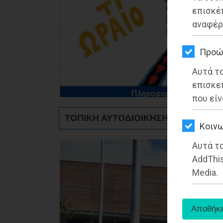
ΚΗΠΟΣ
επισκέ
αναφέρ
ΥΓΕΙΑ
LIFESTYLE
Προώ
Αυτά τ
ΤΑΞΙΔΙΑ
επισκε
ΕΞΟΔΟΣ
που είν
ΤΟΠΙΚΗ ΑΥΤΟΔΙΟΙΚΗΣΗ - Παλλήνη
ΠΕΡΙΒΑΛΛΟΝ
Kοινω
ΚΑΤΟΙΚΙΔΙΟ
Αυτά τα
AddThis
ΑΓΓΕΛΙΕΣ
Media.
ΕΦΗΜΕΡΙΔΕΣ
OΔΗΓΟΣ