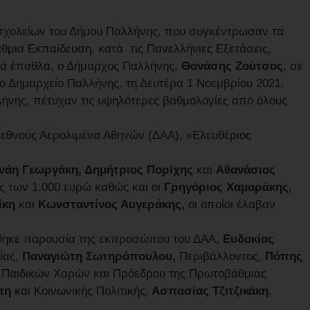
χολείων του Δήμου Παλλήνης, που συγκέντρωσαν τα
θμια Εκπαίδευση, κατά τις Πανελλήνιες Εξετάσεις,
κά έπαθλα, ο Δήμαρχος Παλλήνης,
Θανάσης Ζούτσος
, σε
ο Δημαρχείο Παλλήνης, τη Δευτέρα 1 Νοεμβρίου 2021.
λήνης, πέτυχαν τις υψηλότερες βαθμολογίες από όλους
Διεθνούς Αερολιμένα Αθηνών (ΔΑΑ), «Ελευθέριος
ανάη Γεωργάκη, Δημήτριος Πορίχης
και
Αθανάσιος
ές των 1.000 ευρώ καθώς και οι
Γρηγόριος Χαμαράκης,
ίκη
και
Κωνσταντίνος Αυγεράκης,
οι οποίοι έλαβαν
θηκε παρουσία της εκπροσώπου του ΔΑΑ,
Ευδοκίας
ίας,
Παναγιώτη Σωτηρόπουλου,
Περιβάλλοντος,
Πόπης
Παιδικών Χαρών και Πρόεδρου της Πρωτοβάθμιας
πη
και Κοινωνικής Πολιτικής,
Ασπασίας Τζιτζικάκη
.