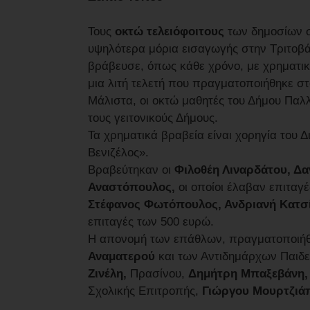
Τους
οκτώ τελειόφοιτους
των δημοσίων σ
υψηλότερα μόρια εισαγωγής στην Τριτοβά
βράβευσε, όπως κάθε χρόνο, με χρηματι
μια λιτή τελετή που πραγματοποιήθηκε στ
Μάλιστα, οι οκτώ μαθητές του Δήμου Παλ
τους γειτονικούς Δήμους.
Τα χρηματικά βραβεία είναι χορηγία του 
Βενιζέλος».
Βραβεύτηκαν οι
Φιλοθέη Λιναρδάτου, Δ
Αναστόπουλος,
οι οποίοι έλαβαν επιταγ
Στέφανος Φωτόπουλος, Ανδριανή Κατσ
επιταγές των 500 ευρώ.
Η απονομή των επάθλων, πραγματοποιή
Αναματερού
και των Αντιδημάρχων Παιδε
Ζινέλη,
Πρασίνου,
Δημήτρη Μπαξεβάνη,
Σχολικής Επιτροπής,
Γιώργου Μουρτζιά