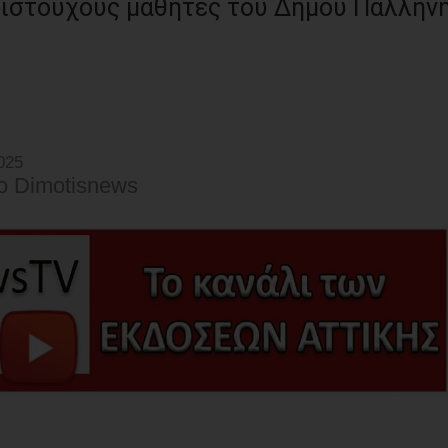
ριστούχους μαθητές του Δήμου Παλλήν
025
o Dimotisnews