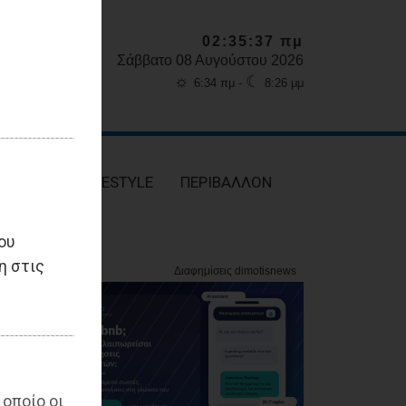
02:35:39 πμ
Σάββατο 08 Αυγούστου 2026
☼
☾
6:34 πμ -
8:26 μμ
ΥΓΕΙΑ
LIFESTYLE
ΠΕΡΙΒΑΛΛΟΝ
ου
η στις
 οποίο οι