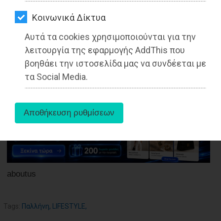
ΑΓΟΡΑΣ
Kοινωνικά Δίκτυα
ΨΙΘΥΡΟΙ
Αυτά τα cookies χρησιμοποιούνται για την
ΑΠΟΣΤΟΛΗ
27-05-2025
λειτουργία της εφαρμογής AddThis που
Από τo Dimotisnews
ΑΡΘΡΩΝ
βοηθάει την ιστοσελίδα μας να συνδέεται με
τα Social Media.
aboutus
Tags:
Παλλήνη
,
LIFESTYLE
,