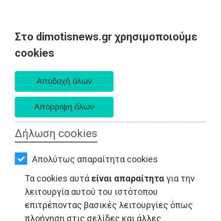
Στο dimotisnews.gr χρησιμοποιούμε
AΡΧΙΚΗ
cookies
Κυριακή 09 Αυγούστου 2026
ΕΙΔΗΣΕΙΣ
Α. 6:35 πμ - Δ. 8:25 μμ
ΠΟΛΙΤΙΚΗ
ΤΟΠΙΚΗ
ΑΥΤΟΔΙΟΙΚΗΣΗ
Δήλωση cookies
ΟΙΚΟΝΟΜΙΑ
Απολύτως απαραίτητα cookies
ΑΘΛΗΤΙΣΜΟΣ
Τα cookies αυτά
είναι απαραίτητα
για την
ΠΟΛΙΤΙΣΜΟΣ
λειτουργία αυτού του ιστότοπου
επιτρέποντας βασικές λειτουργίες όπως
LIFESTYLE - Παλλήνη
ΣΠΙΤΙ-
πλοήγηση στις σελίδες και άλλες