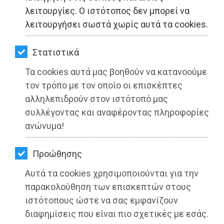
ΚΗΠΟΣ
λειτουργίες. Ο ιστότοπος δεν μπορεί να
λειτουργήσει σωστά χωρίς αυτά τα cookies.
ΥΓΕΙΑ
LIFESTYLE
Στατιστικά
Τα cookies αυτά μας βοηθούν να κατανοούμε
ΤΑΞΙΔΙΑ
τον τρόπο με τον οποίο οι επισκέπτες
ΕΞΟΔΟΣ
αλληλεπιδρούν στον ιστότοπό μας
συλλέγοντας και αναφέροντας πληροφορίες
ΠΕΡΙΒΑΛΛΟΝ
ανώνυμα!
ΚΑΤΟΙΚΙΔΙΟ
Προώθησης
ΑΓΓΕΛΙΕΣ
Αυτά τα cookies χρησιμοποιούνται για την
ΔΙ.Π.Ε.Α.Α.: Συνάντηση εργασίας με τη
ΕΦΗΜΕΡΙΔΕΣ
παρακολούθηση των επισκεπτών στους
Διοίκηση του Δήμου Παλλήνης
ιστότοπους ώστε να σας εμφανίζουν
OΔΗΓΟΣ
διαφημίσεις που είναι πιο σχετικές με εσάς.
Διαβάστηκε 3043 φορές