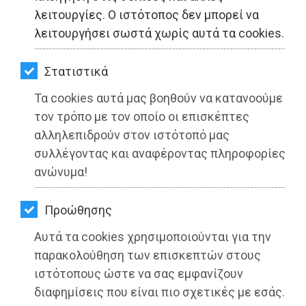
ΚΗΠΟΣ
λειτουργίες. Ο ιστότοπος δεν μπορεί να
λειτουργήσει σωστά χωρίς αυτά τα cookies.
ΥΓΕΙΑ
LIFESTYLE
Στατιστικά
Τα cookies αυτά μας βοηθούν να κατανοούμε
ΤΑΞΙΔΙΑ
τον τρόπο με τον οποίο οι επισκέπτες
ΕΞΟΔΟΣ
αλληλεπιδρούν στον ιστότοπό μας
συλλέγοντας και αναφέροντας πληροφορίες
ΠΕΡΙΒΑΛΛΟΝ
ανώνυμα!
ΔΗΜΟΣ ΜΑΡΑΘΩΝΟΣ: Στο Μουσείο
ΚΑΤΟΙΚΙΔΙΟ
Μαραθωνίου Δρόμου τα ρούχα του
Προώθησης
ΑΓΓΕΛΙΕΣ
αγωνιστή Γρηγόρη Λαμπράκη
Αυτά τα cookies χρησιμοποιούνται για την
ΕΦΗΜΕΡΙΔΕΣ
παρακολούθηση των επισκεπτών στους
Διαβάστηκε 4029 φορές
ιστότοπους ώστε να σας εμφανίζουν
OΔΗΓΟΣ
διαφημίσεις που είναι πιο σχετικές με εσάς.