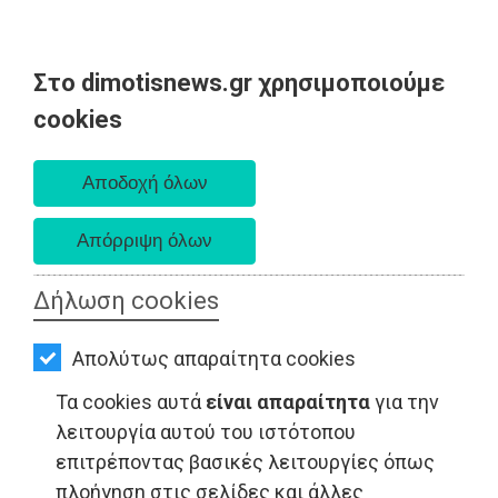
Στο dimotisnews.gr χρησιμοποιούμε
AΡΧΙΚΗ
cookies
Σάββατο 08 Αυγούστου 2026
ΕΙΔΗΣΕΙΣ
Α. 6:34 πμ - Δ. 8:26 μμ
ΠΟΛΙΤΙΚΗ
ΤΟΠΙΚΗ
ΑΥΤΟΔΙΟΙΚΗΣΗ
Δήλωση cookies
ΟΙΚΟΝΟΜΙΑ
Απολύτως απαραίτητα cookies
ΑΘΛΗΤΙΣΜΟΣ
Τα cookies αυτά
είναι απαραίτητα
για την
ΠΟΛΙΤΙΣΜΟΣ
λειτουργία αυτού του ιστότοπου
επιτρέποντας βασικές λειτουργίες όπως
ΤΟΠΙΚΗ ΑΥΤΟΔΙΟΙΚΗΣΗ - Μαραθώνας
ΣΠΙΤΙ-
πλοήγηση στις σελίδες και άλλες