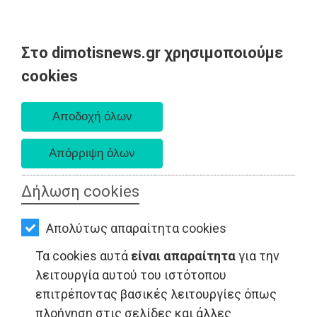
Στο dimotisnews.gr χρησιμοποιούμε
AΡΧΙΚΗ
cookies
Κυριακή 09 Αυγούστου 2026
ΕΙΔΗΣΕΙΣ
Α. 6:35 πμ - Δ. 8:25 μμ
ΠΟΛΙΤΙΚΗ
ΤΟΠΙΚΗ
ΑΥΤΟΔΙΟΙΚΗΣΗ
Δήλωση cookies
ΟΙΚΟΝΟΜΙΑ
Απολύτως απαραίτητα cookies
ΑΘΛΗΤΙΣΜΟΣ
Τα cookies αυτά
είναι απαραίτητα
για την
ΠΟΛΙΤΙΣΜΟΣ
λειτουργία αυτού του ιστότοπου
επιτρέποντας βασικές λειτουργίες όπως
ΤΟΠΙΚΗ ΑΥΤΟΔΙΟΙΚΗΣΗ - Περιφέρεια Αττικής
ΣΠΙΤΙ-
πλοήγηση στις σελίδες και άλλες