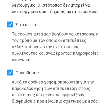
ΚΗΠΟΣ
λειτουργίες. Ο ιστότοπος δεν μπορεί να
λειτουργήσει σωστά χωρίς αυτά τα cookies.
ΥΓΕΙΑ
LIFESTYLE
Στατιστικά
Τα cookies αυτά μας βοηθούν να κατανοούμε
ΤΑΞΙΔΙΑ
τον τρόπο με τον οποίο οι επισκέπτες
ΕΞΟΔΟΣ
αλληλεπιδρούν στον ιστότοπό μας
συλλέγοντας και αναφέροντας πληροφορίες
ΠΕΡΙΒΑΛΛΟΝ
ανώνυμα!
ΕΔΣΝΑ: «Πράσινη» διαχείριση των
ΚΑΤΟΙΚΙΔΙΟ
απορριμμάτων της Αττικής - Β΄ φάση
Προώθησης
του διαγωνισμού
ΑΓΓΕΛΙΕΣ
Αυτά τα cookies χρησιμοποιούνται για την
ΕΦΗΜΕΡΙΔΕΣ
παρακολούθηση των επισκεπτών στους
Διαβάστηκε 4752 φορές
ιστότοπους ώστε να σας εμφανίζουν
OΔΗΓΟΣ
διαφημίσεις που είναι πιο σχετικές με εσάς.