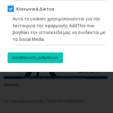
ΑΓΟΡΑΣ
06-05-2022
Kοινωνικά Δίκτυα
Από την Ειρήνη Δελακά
ΨΙΘΥΡΟΙ
Δημοσιογράφος - Διεθνολόγος
Αυτά τα cookies χρησιμοποιούνται για την
ΑΠΟΣΤΟΛΗ
λειτουργία της εφαρμογής AddThis που
ΑΡΘΡΩΝ
βοηθάει την ιστοσελίδα μας να συνδέεται με
τα Social Media.
aboutus
Tags:
Περιφέρεια Αττικής
,
ΤΟΠΙΚΗ ΑΥΤΟΔΙΟΙΚΗΣΗ
,