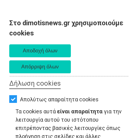
Στο dimotisnews.gr χρησιμοποιούμε
AΡΧΙΚΗ
cookies
Δευτέρα 10 Αυγούστου 2026
ΕΙΔΗΣΕΙΣ
Α. 6:36 πμ - Δ. 8:24 μμ
ΠΟΛΙΤΙΚΗ
ΤΟΠΙΚΗ
ΑΥΤΟΔΙΟΙΚΗΣΗ
Δήλωση cookies
LIFESTYLE - Νέα Μάκρη
ΟΙΚΟΝΟΜΙΑ
Απολύτως απαραίτητα cookies
ΑΘΛΗΤΙΣΜΟΣ
Τα cookies αυτά
είναι απαραίτητα
για την
ΠΟΛΙΤΙΣΜΟΣ
λειτουργία αυτού του ιστότοπου
επιτρέποντας βασικές λειτουργίες όπως
ΣΠΙΤΙ-
πλοήγηση στις σελίδες και άλλες