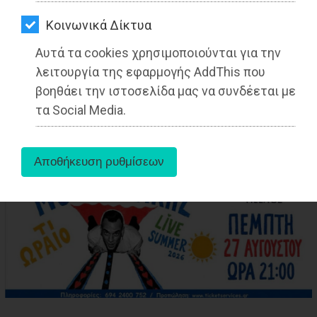
ΑΓΟΡΑΣ
Kοινωνικά Δίκτυα
ΨΙΘΥΡΟΙ
aboutus
Αυτά τα cookies χρησιμοποιούνται για την
ΑΠΟΣΤΟΛΗ
λειτουργία της εφαρμογής AddThis που
ΑΡΘΡΩΝ
βοηθάει την ιστοσελίδα μας να συνδέεται με
Tags:
Νέα Μάκρη
,
LIFESTYLE
,
τα Social Media.