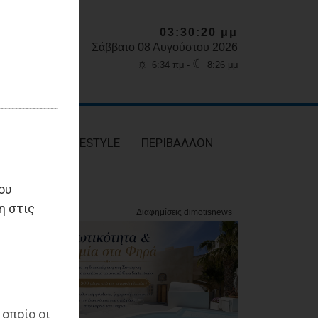
03:30:21 μμ
Σάββατο 08 Αυγούστου 2026
☼
☾
6:34 πμ -
8:26 μμ
ΥΓΕΙΑ
LIFESTYLE
ΠΕΡΙΒΑΛΛΟΝ
ου
η στις
 οποίο οι