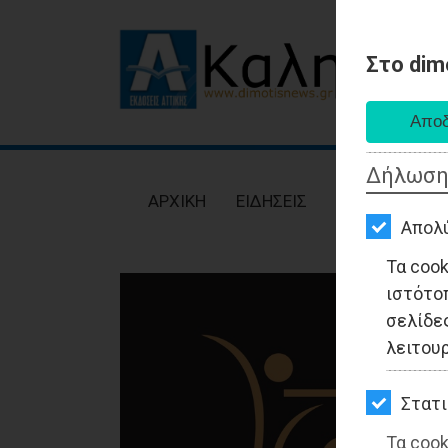
Στο dim
AΡΧΙΚΗ
ΕΙΔΗΣΕΙΣ
Δήλωση
ΠΟΛΙΤΙΚΗ
AΡΧΙΚΗ
ΕΙΔΗΣΕΙΣ
ΠΟΛΙΤΙΚΗ
ΤΟΠΙΚΗ
Απολ
ΑΥΤΟΔΙΟΙΚΗΣΗ
Τα coo
ιστότο
ΟΙΚΟΝΟΜΙΑ
σελίδες
ΑΘΛΗΤΙΣΜΟΣ
λειτου
ΠΟΛΙΤΙΣΜΟΣ
Στατι
ΣΠΙΤΙ-
Τα cook