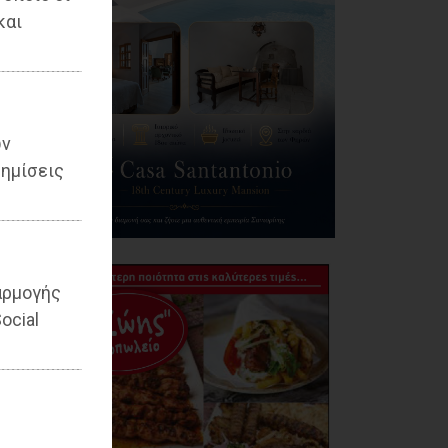
και
ων
ημίσεις
αρμογής
ocial