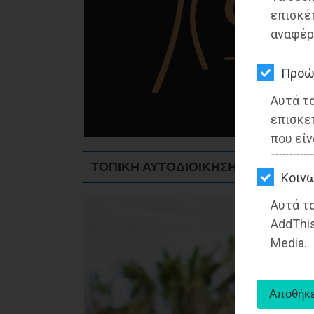
ΚΗΠΟΣ
επισκέ
αναφέρ
ΥΓΕΙΑ
LIFESTYLE
Προώ
Αυτά τ
ΤΑΞΙΔΙΑ
επισκε
ΕΞΟΔΟΣ
που είν
ΤΟΠΙΚΗ ΑΥΤΟΔΙΟΙΚΗΣΗ - Ραφήνα
ΠΕΡΙΒΑΛΛΟΝ
Kοινω
ΚΑΤΟΙΚΙΔΙΟ
Αυτά τα
AddThis
ΑΓΓΕΛΙΕΣ
Media.
ΕΦΗΜΕΡΙΔΕΣ
OΔΗΓΟΣ