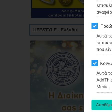
ΚΗΠΟΣ
επισκέ
αναφέρ
ΥΓΕΙΑ
LIFESTYLE
Προώ
LIFESTYLE - Ελλάδα
Αυτά τ
ΤΑΞΙΔΙΑ
επισκε
ΕΞΟΔΟΣ
που είν
ΠΕΡΙΒΑΛΛΟΝ
Kοινω
ΚΑΤΟΙΚΙΔΙΟ
Αυτά τα
AddThis
ΑΓΓΕΛΙΕΣ
Media.
ΕΦΗΜΕΡΙΔΕΣ
OΔΗΓΟΣ