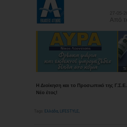
27-05-2
Από τ
Η Διοίκηση και το Προσωπικό της Γ.Σ.Ε
Νέο έτος!
Tags:
Ελλάδα
,
LIFESTYLE
,