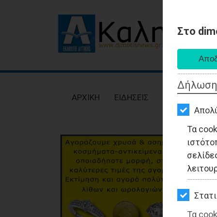
Στο dim
AΡΧΙΚΗ
ΕΙΔΗΣΕΙΣ
Δήλωση
ΠΟΛΙΤΙΚΗ
AΡΧΙΚΗ
ΕΙΔΗΣΕΙΣ
ΠΟΛΙΤΙΚΗ
ΤΟΠΙΚΗ
Απολ
ΑΥΤΟΔΙΟΙΚΗΣΗ
Τα coo
ιστότο
ΟΙΚΟΝΟΜΙΑ
σελίδες
ΑΘΛΗΤΙΣΜΟΣ
λειτου
ΠΟΛΙΤΙΣΜΟΣ
Στατι
ΣΠΙΤΙ-
Τα cook