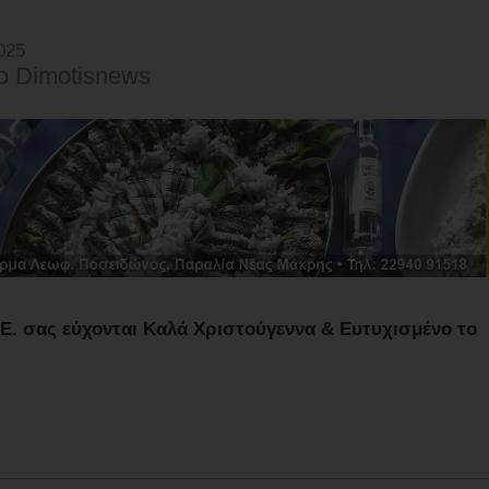
025
o Dimotisnews
.Ε. σας εύχονται Καλά Χριστούγεννα & Ευτυχισμένο το