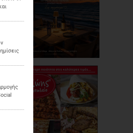
και
ων
ημίσεις
αρμογής
ocial