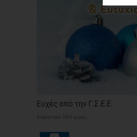
ΑΓΟΡΑΣ
ΨΙΘΥΡΟΙ
ΑΠΟΣΤΟΛΗ
ΑΡΘΡΩΝ
Ευχές από την Γ.Σ.Ε.Ε.
Διαβάστηκε 3504 φορές