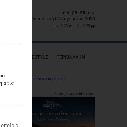
05:26:29 πμ
Παρασκευή 07 Αυγούστου 2026
☼
☾
6:33 πμ -
8:28 μμ
ΥΓΕΙΑ
LIFESTYLE
ΠΕΡΙΒΑΛΛΟΝ
ου
ΔΗΜΟΤΗΣ ΑΝΑΤΟΛΙΚΗΣ ΑΤΤΙΚΗΣ
η στις
 οποίο οι